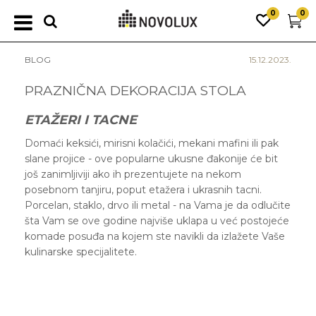
0
0
BLOG
15.12.2023.
PRAZNIČNA DEKORACIJA STOLA
ETAŽERI I TACNE
Domaći keksići, mirisni kolačići, mekani mafini ili pak
slane projice - ove popularne ukusne đakonije će bit
još zanimljiviji ako ih prezentujete na nekom
posebnom tanjiru, poput etažera i ukrasnih tacni.
Porcelan, staklo, drvo ili metal - na Vama je da odlučite
šta Vam se ove godine najviše uklapa u već postojeće
komade posuđa na kojem ste navikli da izlažete Vaše
kulinarske specijalitete.