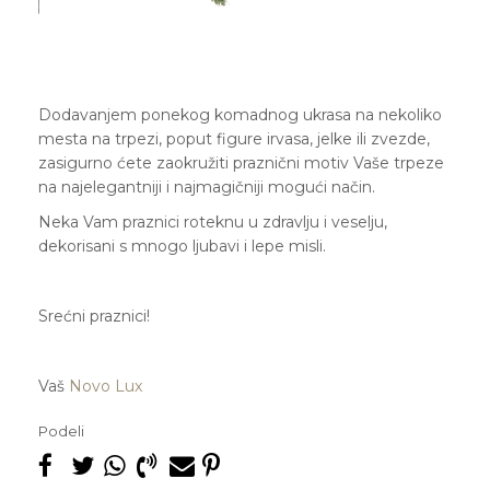
Dodavanjem ponekog komadnog ukrasa na nekoliko
mesta na trpezi, poput figure irvasa, jelke ili zvezde,
zasigurno ćete zaokružiti praznični motiv Vaše trpeze
na najelegantniji i najmagičniji mogući način.
Neka Vam praznici roteknu u zdravlju i veselju,
dekorisani s mnogo ljubavi i lepe misli.
Srećni praznici!
Vaš
Novo Lux
Podeli