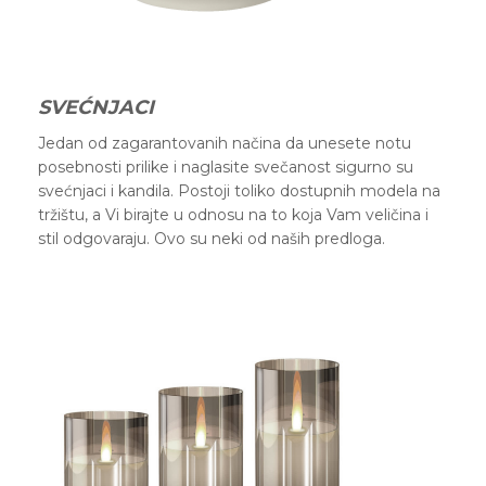
SVEĆNJACI
Jedan od zagarantovanih načina da unesete notu
posebnosti prilike i naglasite svečanost sigurno su
svećnjaci i kandila. Postoji toliko dostupnih modela na
tržištu, a Vi birajte u odnosu na to koja Vam veličina i
stil odgovaraju. Ovo su neki od naših predloga.