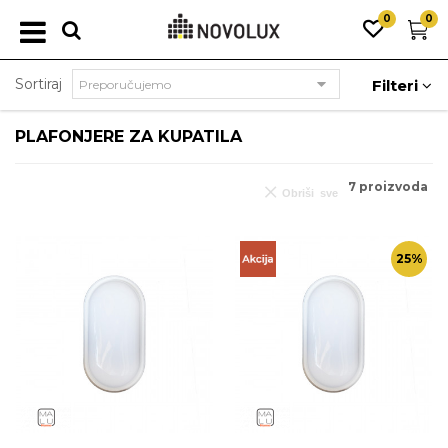
0
0
Sortiraj
Filteri
PLAFONJERE ZA KUPATILA
7
proizvoda
Obriši sve
25
%