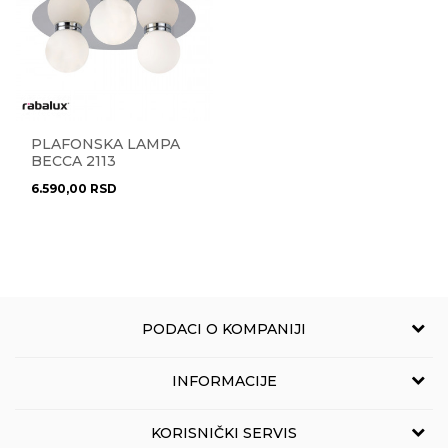
PLAFONSKA LAMPA
BECCA 2113
6.590,00
RSD
PODACI O KOMPANIJI
NOVO LUX
INFORMACIJE
Grčića Milenka 114
11010 Beograd, Srbija
O nama
KORISNIČKI SERVIS