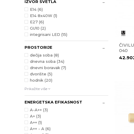
IZVOR SVETLA
E14 (6)
E14 8x40W (1)
E27 (6)
GU10 (2)
integrisani LED (15)
ČIVIL
PROSTORIJE
040
dečija soba (8)
42.90
dnevna soba (34)
dnevni boravak (7)
dvorište (5)
hodnik (20)
Prikažite više
ENERGETSKA EFIKASNOST
A-A++ (3)
A+ (3)
A++ (1)
A++ - A (6)