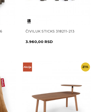
46
ČIVILUK STICKS 318211-213
3.960,00
RSD
21
%