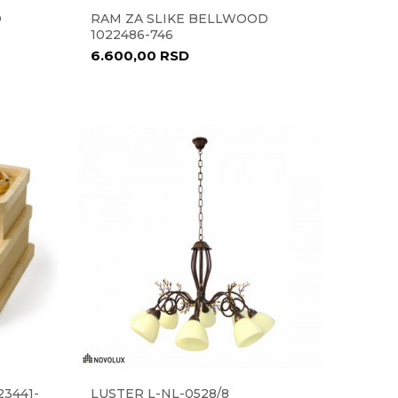
D
RAM ZA SLIKE BELLWOOD
1022486-746
6.600,00
RSD
23441-
LUSTER L-NL-0528/8