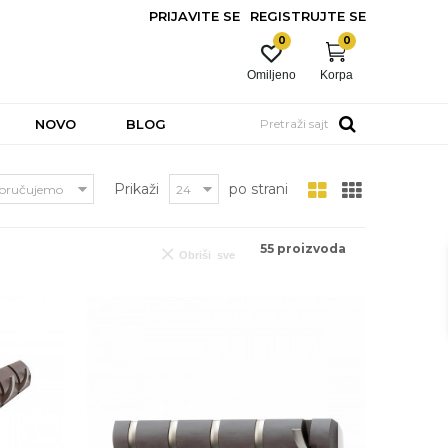
PRIJAVITE SE
REGISTRUJTE SE
0
0
Omiljeno
Korpa
NOVO
BLOG
Pretraži sajt
Prikaži
po strani
55
proizvoda
Obriši sve