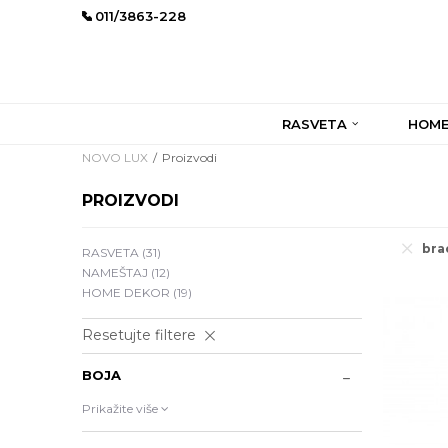
011/3863-228
RASVETA
HOME
NOVO LUX
Proizvodi
PROIZVODI
bra
RASVETA
(31)
NAMEŠTAJ
(12)
HOME DEKOR
(19)
Resetujte filtere
BOJA
Prikažite više