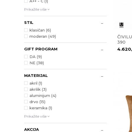
A++ - C (1)
Prikažite više
STIL
klasičan (6)
moderan (49)
ČIVILU
390
4.620
GIFT PROGRAM
DA (9)
NE (38)
MATERIJAL
akril (1)
akrilik (3)
aluminijum (4)
drvo (15)
keramika (1)
Prikažite više
AKCIJA