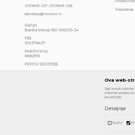
Prodavnice
,
011/3863-227
011/3863-228
Zaposlenje
eprodaja@novolux.rs
Račun
Banka Intesa 160-106035-34
PIB:
100376437
Matični broj:
6662951
PEPDV 126331556
Ova web-stra
Sajt koristi cookies
Internet prodavnicu
privatnosti.
Detaljnije
Nastojimo da budemo što precizniji u opisu proizvoda, pri
su deo naše ponude i ne podrazumeva da su dostupni u sv
mail eprodaja@novolux.rs.
Nužni
St