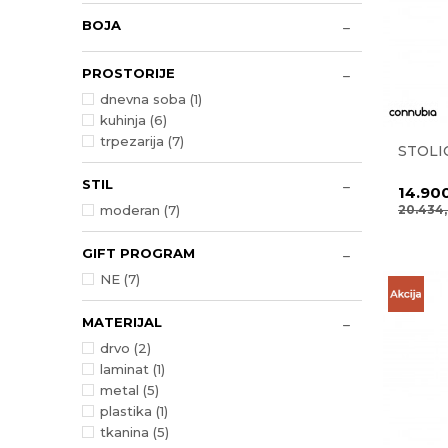
BOJA
PROSTORIJE
dnevna soba (1)
kuhinja (6)
trpezarija (7)
STOLI
STIL
14.90
20.434
moderan (7)
GIFT PROGRAM
NE (7)
MATERIJAL
drvo (2)
laminat (1)
metal (5)
plastika (1)
tkanina (5)