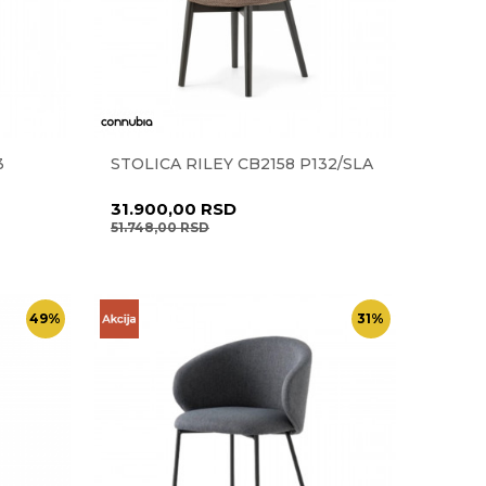
3
STOLICA RILEY CB2158 P132/SLA
31.900,00
RSD
51.748,00
RSD
49
%
31
%