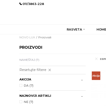
011/3863-228
RASVETA
HOME
NOVO LUX
Proizvodi
PROIZVODI
con
NAMEŠTAJ
(7)
Resetujte filtere
AKCIJA
DA (7)
NAJNOVIJI ARTIKLI
NE (7)