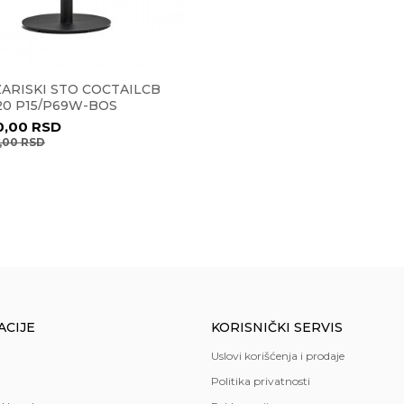
ARISKI STO COCTAILCB
120 P15/P69W-BOS
0,00
RSD
4,00
RSD
ACIJE
KORISNIČKI SERVIS
Uslovi korišćenja i prodaje
Politika privatnosti