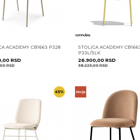
CA ACADEMY CB1663 P328
STOLICA ACADEMY CB166
P33L/SLK
0,00
RSD
26.900,00
RSD
,00
RSD
38.223,00
RSD
45
%