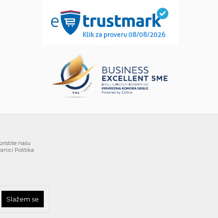
oristite našu
anici Politika
je kompletne i bez grešaka. Svi artikli prikazani na sajtu
om Call Centra na 011/3863-227 ili slanjem upita na e-
Slažem se