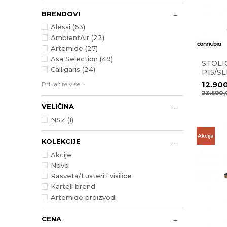
BRENDOVI
Alessi (63)
AmbientAir (22)
Artemide (27)
Asa Selection (49)
STOLIC
Calligaris (24)
P15/SL
12.90
Prikažite više
23.590
VELIČINA
NSZ
(1)
KOLEKCIJE
Akcije
Novo
Rasveta/Lusteri i visilice
Kartell brend
Artemide proizvodi
CENA