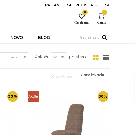
PRIJAVITE SE
REGISTRUJTE SE
0
0
Omiljeno
Korpa
NOVO
BLOG
Pretraži sajt
Prikaži
po strani
7
proizvoda
Obriši sve
30
%
38
%