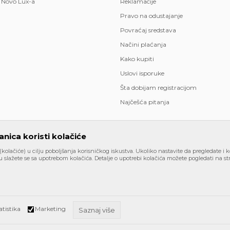
 Novo Lux-a
Reklamacije
Pravo na odustajanje
Povraćaj sredstava
Načini plaćanja
Kako kupiti
Uslovi isporuke
Šta dobijam registracijom
Najčešća pitanja
nica koristi kolačiće
 (kolačiće) u cilju poboljšanja korisničkog iskustva. Ukoliko nastavite da pregledate i k
 slažete se sa upotrebom kolačića. Detalje o upotrebi kolačića možete pogledati na str
kazu slika i samih cena, ali ne možemo garantovati da su sve informaci
akom trenutku. Raspoloživost robe možete proveriti besplatnim poziv
atistika
Marketing
Saznaj više
www.novolux.rs
NB SOFT
©2026
, Izrada
. Sva prava zadržana.