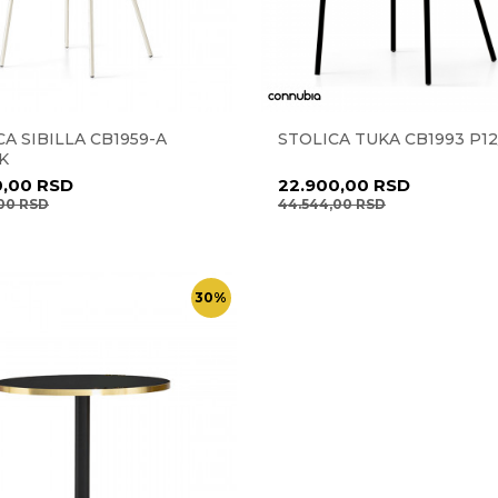
A SIBILLA CB1959-A
STOLICA TUKA CB1993 P12
K
0,00
RSD
22.900,00
RSD
,00
RSD
44.544,00
RSD
30
%