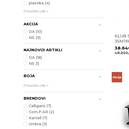
plastika (4)
Prikažite više
AKCIJA
DA (10)
KLUB 
NE (9)
35M19
38.64
NAJNOVIJI ARTIKLI
48.300
DA (18)
NE (1)
BOJA
Prikažite više
BRENDOVI
Calligaris (7)
Com.P.AR (2)
Kartell (7)
Umbra (3)