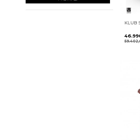
KLUB 
46.99
59.402