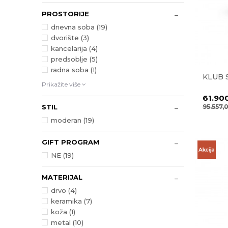
PROSTORIJE
dnevna soba (19)
dvorište (3)
kancelarija (4)
predsoblje (5)
radna soba (1)
KLUB 
Prikažite više
61.90
95.557,
STIL
moderan (19)
GIFT PROGRAM
NE (19)
MATERIJAL
drvo (4)
keramika (7)
koža (1)
metal (10)