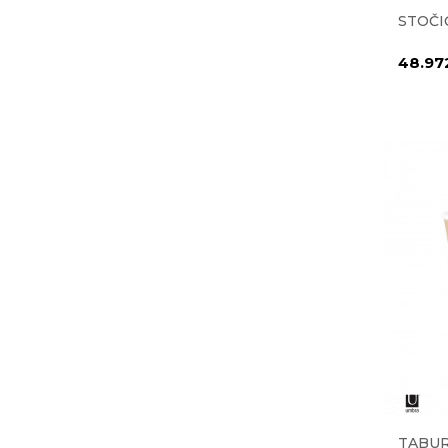
STOČI
48.97
TABU