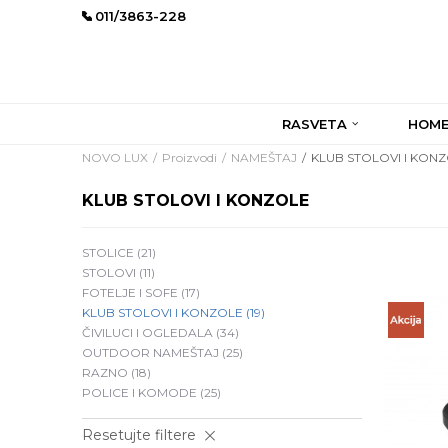
011/3863-228
RASVETA
HOME
NOVO LUX
Proizvodi
NAMEŠTAJ
KLUB STOLOVI I KON
KLUB STOLOVI I KONZOLE
STOLICE
(21)
STOLOVI
(11)
FOTELJE I SOFE
(17)
KLUB STOLOVI I KONZOLE
(19)
ČIVILUCI I OGLEDALA
(34)
OUTDOOR NAMEŠTAJ
(25)
RAZNO
(18)
POLICE I KOMODE
(25)
Resetujte filtere