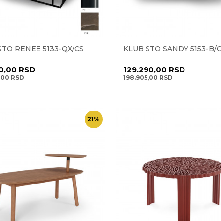
STO RENEE 5133-QX/CS
KLUB STO SANDY 5153-B/
0,00
RSD
129.290,00
RSD
2,00
RSD
198.905,00
RSD
21
%