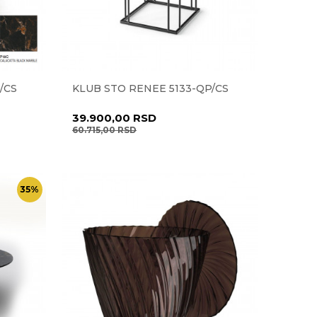
/CS
KLUB STO RENEE 5133-QP/CS
39.900,00
RSD
60.715,00
RSD
35
%