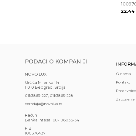
10097
22.44
PODACI O KOMPANIJI
INFORM
O nama
NOVO LUX
Grčića Milenka 114
Kontakt
11010 Beograd, Srbija
Prodavnice
,
011/3863-227
011/3863-228
Zaposlenje
eprodaja@novolux.rs
Račun
Banka Intesa 160-106035-34
PIB:
100376437