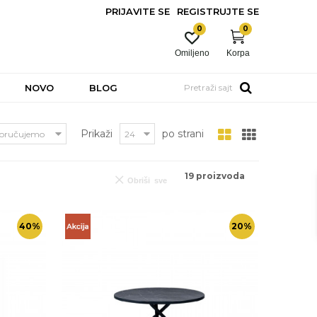
PRIJAVITE SE
REGISTRUJTE SE
0
0
Omiljeno
Korpa
NOVO
BLOG
Pretraži sajt
Prikaži
po strani
19
proizvoda
Obriši sve
40
%
20
%