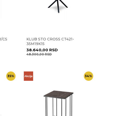
M/CS
KLUB STO CROSS CT421-
35M19K15
38.640,00
RSD
48.300,00
RSD
35
%
34
%