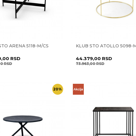
STO ARENA 5118-M/CS
KLUB STO ATOLLO 5098-
0,00
RSD
44.379,00
RSD
00
RSD
73.963,00
RSD
20
%