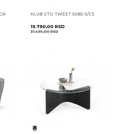
/GR
KLUB STO TWEET 5085-S/CS
15.790,00
RSD
31.494,00
RSD