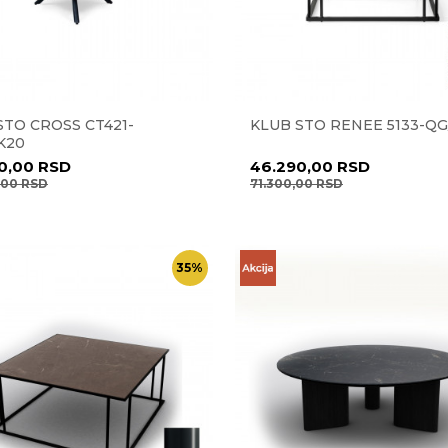
STO CROSS CT421-
KLUB STO RENEE 5133-QG
K20
0,00
RSD
46.290,00
RSD
,00
RSD
71.300,00
RSD
35
%