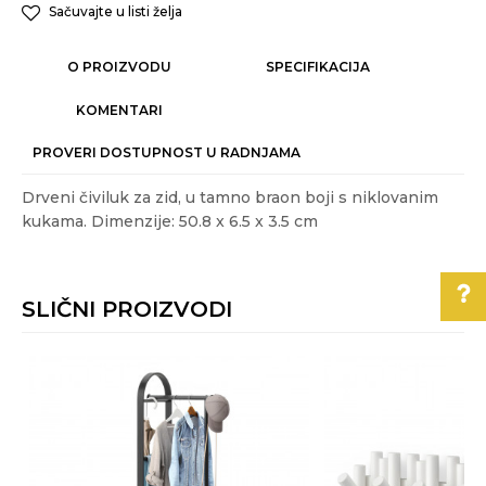
Sačuvajte u listi želja
O PROIZVODU
SPECIFIKACIJA
KOMENTARI
PROVERI DOSTUPNOST U RADNJAMA
Drveni čiviluk za zid, u tamno braon boji s niklovanim
kukama. Dimenzije: 50.8 x 6.5 x 3.5 cm
Karakteristika
Vrednost
Ime/Nadimak
Kategorija
ČIVILUCI I OGLEDALA
SLIČNI PROIZVODI
Težina specifikacija
0.6 kg
Email
Akcija
NE
Pomoć pri kupovini
Boja
Braon
Poruka
Za više informacija,
Gift program
NE
pomoć i porudžbine
011/3863-228
Materijal
drvo
,
metal