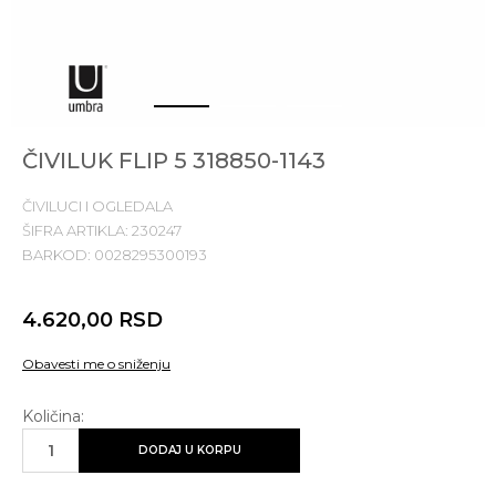
1
2
3
ČIVILUK FLIP 5 318850-1143
ČIVILUCI I OGLEDALA
ŠIFRA ARTIKLA:
230247
BARKOD:
0028295300193
4.620,00
RSD
Obavesti me o sniženju
Količina:
DODAJ U KORPU