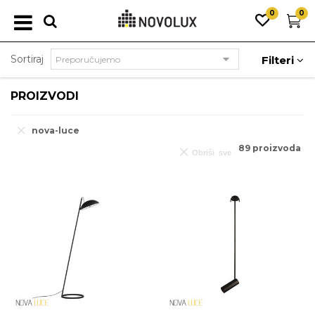
0
0
Sortiraj
Filteri
PROIZVODI
nova-luce
89
proizvoda
Obriši sve