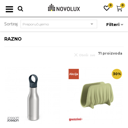
0
0
Sortiraj
Filteri
RAZNO
71
proizvoda
Obriši sve
30
%