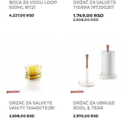
BOCA ZA VODU LOOP
DRŽAČ ZA SALVETE
500ML 81121
TIERRA 197200257
1.749,00
RSD
4.227,00
RSD
2.508,00
RSD
DRZAC ZA SALVETE
DRŽAČ ZA UBRUSE
VANITY 134400TE281
ROOL & TEAR
1802.00.156
2.508,00
RSD
2.970,00
RSD