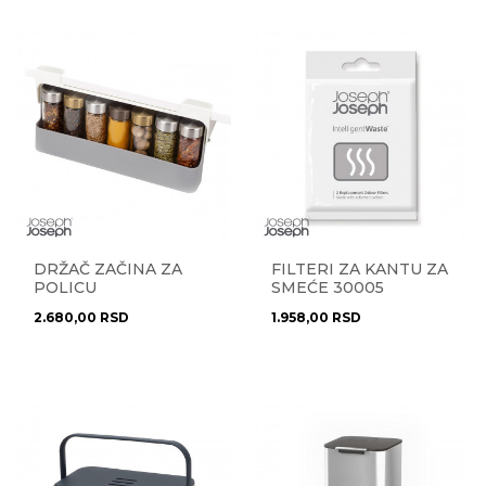
DRŽAČ ZAČINA ZA
FILTERI ZA KANTU ZA
POLICU
SMEĆE 30005
CUPBOARDSTORE
2.680,00
RSD
1.958,00
RSD
85147