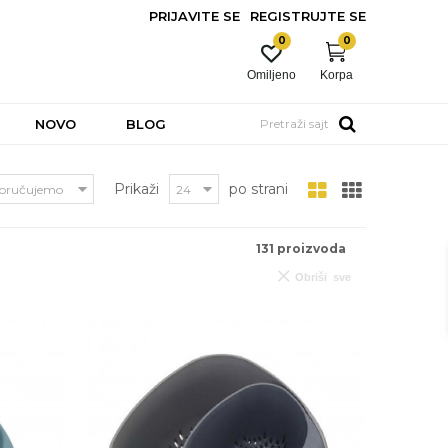
PRIJAVITE SE
REGISTRUJTE SE
0
0
Omiljeno
Korpa
NOVO
BLOG
Pretraži sajt
Prikaži
po strani
131
proizvoda
Obriši sve