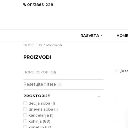
011/3863-228
RASVETA
HOME
NOVO LUX
Proizvodi
PROIZVODI
jos
HOME DEKOR
(131)
Resetujte filtere
PROSTORIJE
dečija soba (1)
dnevna soba (1)
kancelarija (1)
kuhinja (89)
kupatilo (12)