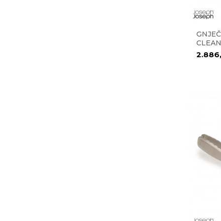
GNJEČ
CLEAN
2.886