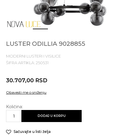
1
2
3
4
LUSTER ODILLIA 9028855
MODERNI LUSTERI I VISILICE
ŠIFRA ARTIKLA:
250531
30.707,00
RSD
Obavesti me o sniženju
Količina:
DODAJ U KORPU
Sačuvajte u listi želja