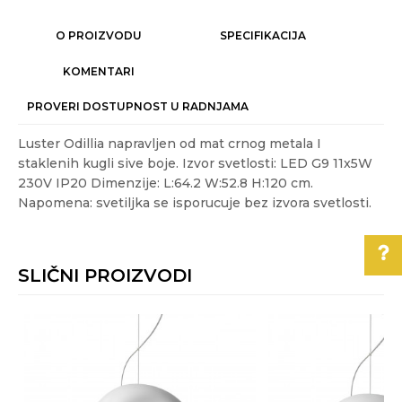
O PROIZVODU
SPECIFIKACIJA
KOMENTARI
PROVERI DOSTUPNOST U RADNJAMA
Luster Odillia napravljen od mat crnog metala I
staklenih kugli sive boje. Izvor svetlosti: LED G9 11x5W
230V IP20 Dimenzije: L:64.2 W:52.8 H:120 cm.
Napomena: svetiljka se isporucuje bez izvora svetlosti.
Karakteristika
Vrednost
Ime/Nadimak
Kategorija
MODERNI LUSTERI I VISILICE
SLIČNI PROIZVODI
Akcija
NE
Email
Boja
Crna
Pomoć pri kupovini
Energetska
A+
Za više informacija,
efikasnost
Poruka
pomoć i porudžbine
Gift program
NE
011/3863-228