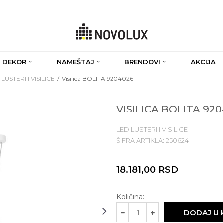
 DEKOR
NAMEŠTAJ
BRENDOVI
AKCIJA
LUSTERI I VISILICE
Visilica BOLITA 9204026
VISILICA BOLITA 92
LED LUSTERI I VISILICE
ŠIFRA ARTIKLA:
250624
18.181,00
RSD
Količina:
DODAJ U