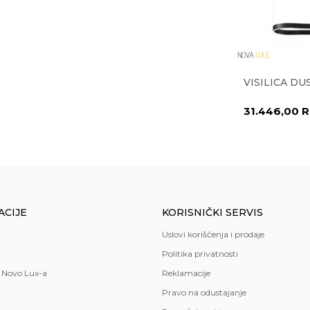
a
32-V117
VISILICA IVA 1.0531-V780
VISILICA DU
al
,
staklo
42.742,00
RSD
31.446,00
R
56.990,00
RSD
eran
O LUX doo
ACIJE
KORISNIČKI SERVIS
ka
Uslovi korišćenja i prodaje
a Luce
Politika privatnosti
 Novo Lux-a
Reklamacije
Pravo na odustajanje