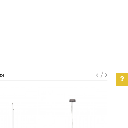
DI
Pomoć pri kupovini
Za više informacija,
pomoć i porudžbine
011/3863-228