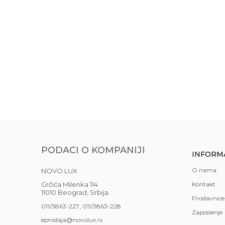
Boja
Bel
Energetska efikasnost
A+
Gift program
NE
Izvor svetla
LED
VISILICA JUN 1.05
Anti-spam zaštita - izračunajte koliko je 6 - 1 :
Materijal
met
26.990,00
RSD
Najnoviji artikli
DA
POŠALJI
Stil
mod
Uvoznik
NOV
Zemlja porekla
Kina
PODACI O KOMPANIJI
INFORM
Zemlja uvoza
Grč
O nama
NOVO LUX
Brendovi
Nov
Grčića Milenka 114
Kontakt
11010 Beograd, Srbija
Prodavnice
,
011/3863-227
011/3863-228
Zaposlenje
eprodaja@novolux.rs