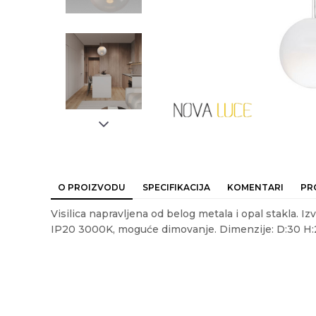
O PROIZVODU
SPECIFIKACIJA
KOMENTARI
PR
Visilica napravljena od belog metala i opal stakla.
IP20 3000K, moguće dimovanje. Dimenzije: D:30 H
Ime/Nadimak
Em
Karakteristika
Vre
Kategorija
LED 
Akcija
NE
Poruka