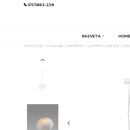
011/3863-228
RASVETA
HOME
NOVO LUX
Proizvodi
RASVETA
LUSTERI I VISILICE
LED 