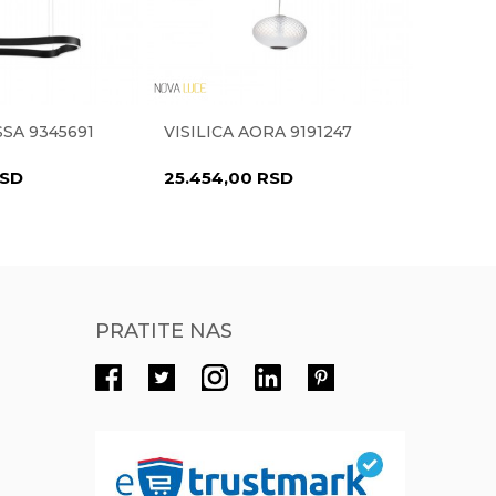
Radno vreme
Radnim danima od 9-16h
Pišite nam
SSA 9345691
VISILICA AORA 9191247
VISILI
eprodaja@novolux.rs
SD
25.454,00
RSD
27.272
PRATITE NAS