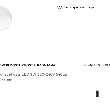
Sačuvajte u listi želja
SLIČNI PROIZVO
OVERI DOSTUPNOST U RADNJAMA
 Izvor svetlosti: LED 9W 220-240V 540Lm
:234 cm
25
%
ail
dnost
LUSTERI I VISILICE