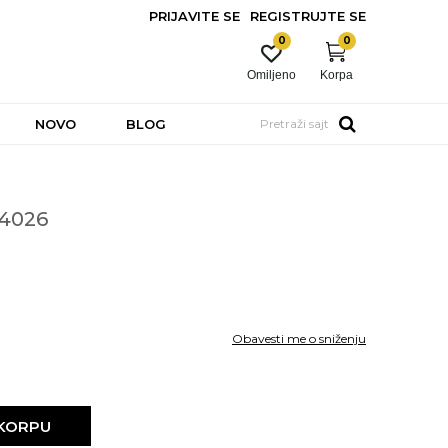
PRIJAVITE SE
REGISTRUJTE SE
0
0
Omiljeno
Korpa
NOVO
BLOG
Pretraži sajt
04026
Obavesti me o sniženju
 KORPU