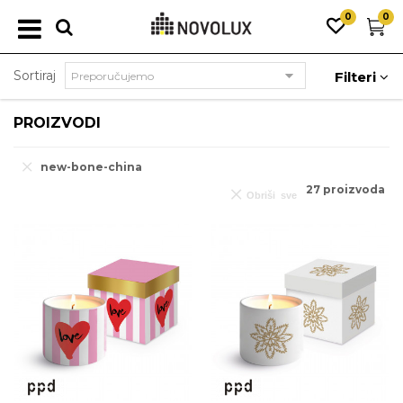
0
0
Sortiraj
Filteri
PROIZVODI
new-bone-china
27
proizvoda
Obriši sve