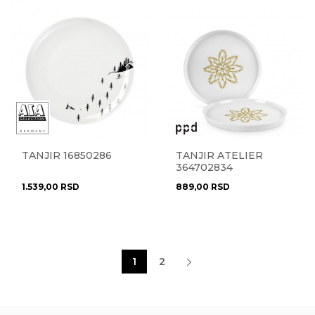
TANJIR 16850286
TANJIR ATELIER
364702834
1.539,00
RSD
889,00
RSD
1
2