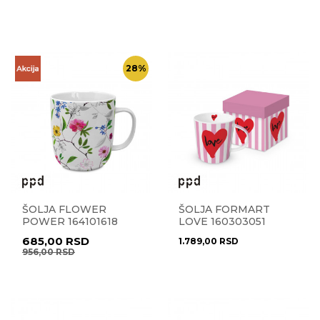
28
%
ŠOLJA FLOWER
ŠOLJA FORMART
POWER 164101618
LOVE 160303051
685,00
RSD
1.789,00
RSD
956,00
RSD