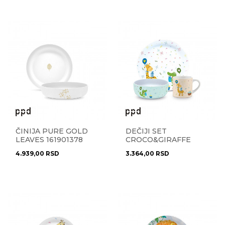
ČINIJA PURE GOLD
DEČIJI SET
LEAVES 161901378
CROCO&GIRAFFE
162302511
4.939,00
RSD
3.364,00
RSD