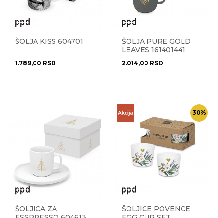
ŠOLJA KISS 604701
ŠOLJA PURE GOLD
LEAVES 161401441
1.789,00
RSD
2.014,00
RSD
30
%
ŠOLJICA ZA
ŠOLJICE POVENCE
ESSPRESSO 604613
EGG CUP SET