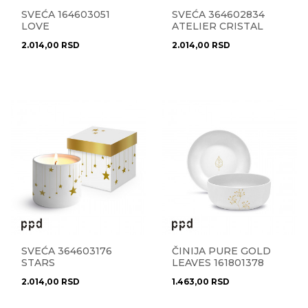
SVEĆA 164603051
SVEĆA 364602834
LOVE
ATELIER CRISTAL
2.014,00
RSD
2.014,00
RSD
SVEĆA 364603176
ČINIJA PURE GOLD
STARS
LEAVES 161801378
2.014,00
RSD
1.463,00
RSD