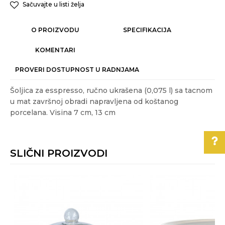
Sačuvajte u listi želja
O PROIZVODU
SPECIFIKACIJA
KOMENTARI
PROVERI DOSTUPNOST U RADNJAMA
Šoljica za esspresso, ručno ukrašena (0,075 l) sa tacnom
u mat završnoj obradi napravljena od koštanog
porcelana. Visina 7 cm, 13 cm
Karakteristika
Vrednost
Ime/Nadimak
Kategorija
SERVIRANJE HRANE
SLIČNI PROIZVODI
Težina specifikacija
0.36 kg
Email
Akcija
NE
Pomoć pri kupovini
Boje:
bela, zlatna
Za više informacija,
Poruka
pomoć i porudžbine
Gift program
DA
011/3863-228