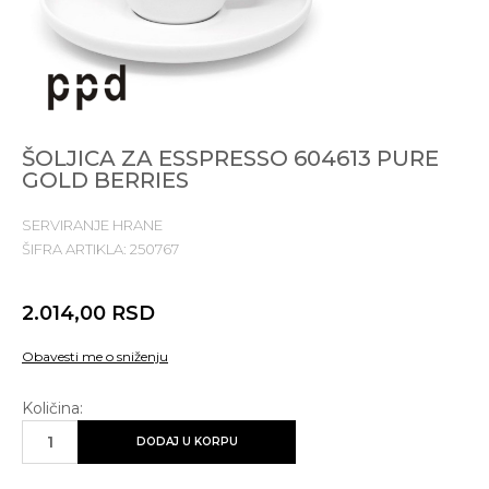
ŠOLJICA ZA ESSPRESSO 604613 PURE
GOLD BERRIES
SERVIRANJE HRANE
ŠIFRA ARTIKLA:
250767
2.014,00
RSD
Obavesti me o sniženju
Količina:
DODAJ U KORPU