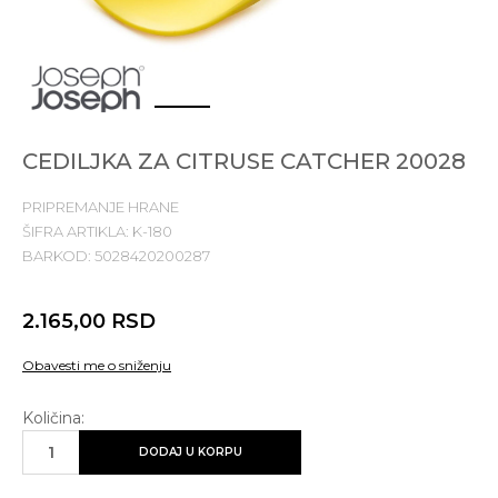
1
2
3
CEDILJKA ZA CITRUSE CATCHER 20028
PRIPREMANJE HRANE
ŠIFRA ARTIKLA:
K-180
BARKOD:
5028420200287
2.165,00
RSD
Obavesti me o sniženju
Količina:
DODAJ U KORPU