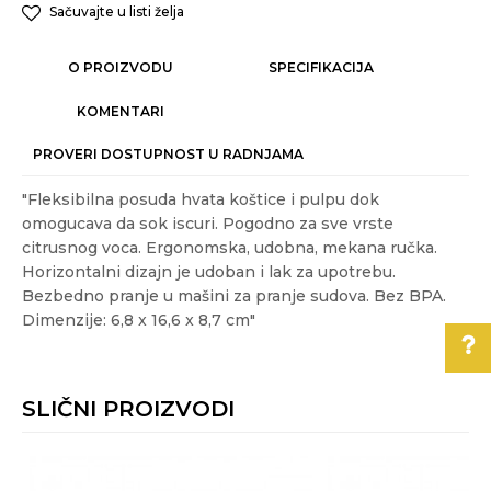
Sačuvajte u listi želja
O PROIZVODU
SPECIFIKACIJA
KOMENTARI
PROVERI DOSTUPNOST U RADNJAMA
"Fleksibilna posuda hvata koštice i pulpu dok
omogucava da sok iscuri. Pogodno za sve vrste
citrusnog voca. Ergonomska, udobna, mekana ručka.
Horizontalni dizajn je udoban i lak za upotrebu.
Bezbedno pranje u mašini za pranje sudova. Bez BPA.
Dimenzije: 6,8 x 16,6 x 8,7 cm"
Karakteristika
Vrednost
Ime/Nadimak
Kategorija
PRIPREMANJE HRANE
SLIČNI PROIZVODI
Akcija
NE
Pomoć pri kupovini
Email
Gift program
NE
Za više informacija,