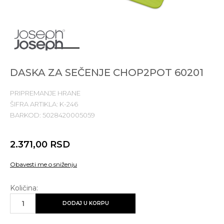
1
2
3
4
DASKA ZA SEČENJE CHOP2POT 60201
PRIPREMANJE HRANE
ŠIFRA ARTIKLA:
K-246
BARKOD:
5028420005059
2.371,00
RSD
Obavesti me o sniženju
Količina:
DODAJ U KORPU