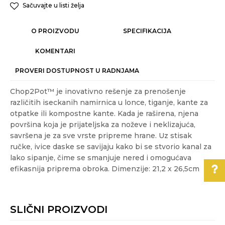
Sačuvajte u listi želja
O PROIZVODU
SPECIFIKACIJA
KOMENTARI
PROVERI DOSTUPNOST U RADNJAMA
Chop2Pot™ je inovativno rešenje za prenošenje
različitih iseckanih namirnica u lonce, tiganje, kante za
otpatke ili kompostne kante. Kada je raširena, njena
površina koja je prijateljska za noževe i neklizajuća,
savršena je za sve vrste pripreme hrane. Uz stisak
ručke, ivice daske se savijaju kako bi se stvorio kanal za
lako sipanje, čime se smanjuje nered i omogućava
efikasnija priprema obroka. Dimenzije: 21,2 x 26,5cm
Karakteristika
Vrednost
Ime/Nadimak
Kategorija
PRIPREMANJE HRANE
Pomoć pri kupovini
SLIČNI PROIZVODI
Akcija
NE
Email