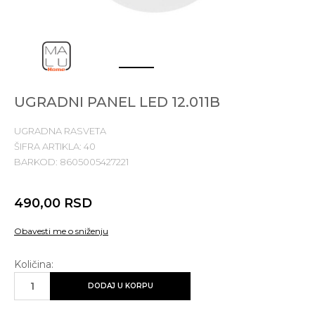
1
2
UGRADNI PANEL LED 12.011B
UGRADNA RASVETA
ŠIFRA ARTIKLA:
40
BARKOD:
8605005427221
490,00
RSD
Obavesti me o sniženju
Količina:
DODAJ U KORPU