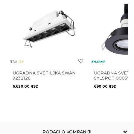
pomoć i porudžbine
011/3863-228
Poruka
Stil
moderan
Radno vreme
Uvoznik
NOVO LUX doo
Radnim danima od 9-16h
Zemlja uvoza
Kina
Pišite nam
Brendovi
Malu Home
eprodaja@novolux.rs
Anti-spam zaštita - izračunajte koliko je 6 - 1 :
UGRADNA SVETILJKA SWAN
UGRADNA SVETIL
POŠALJI
9232126
SYLSPOT 000573
6.620,00
RSD
690,00
RSD
PODACI O KOMPANIJI