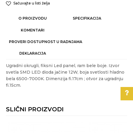
Sačuvajte u listi želja
O PROIZVODU
SPECIFIKACIJA
KOMENTARI
PROVERI DOSTUPNOST U RADNJAMA
DEKLARACIJA
Ugradni okrugli, fiksni Led panel, ram bele boje. Izvor
svetla SMD LED dioda jačine 12W, boja svetlosti hladno
bela 6500-7000K. Dimenzija fi.17cm ; otvor za ugradnju
fi.15cm.
Karakteristika
Vrednost
Ime/Nadimak
Kategorija
UGRADNA RASVETA
SLIČNI PROIZVODI
Boja
Bela
Pomoć pri kupovini
Email
Izvor svetla
integrisani LED
Za više informacija,
Materijal
plastika