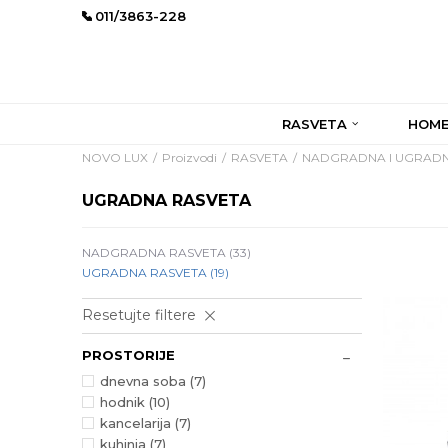
011/3863-228
RASVETA
HOME
NOVO LUX
Proizvodi
RASVETA
NADGRADNA I UGRADN
UGRADNA RASVETA
NADGRADNA RASVETA
(33)
UGRADNA RASVETA
(19)
Resetujte filtere
PROSTORIJE
dnevna soba (7)
hodnik (10)
kancelarija (7)
kuhinja (7)