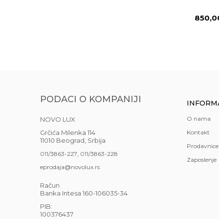
850,
PODACI O KOMPANIJI
INFORM
O nama
NOVO LUX
Grčića Milenka 114
Kontakt
11010 Beograd, Srbija
Prodavnice
,
011/3863-227
011/3863-228
Zaposlenje
eprodaja@novolux.rs
Račun
Banka Intesa 160-106035-34
PIB:
100376437