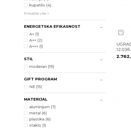
kupatilo (4)
Prikažite više
ENERGETSKA EFIKASNOST
A+ (1)
A++ (2)
UGRAD
A+++ (1)
12.03
2.762
STIL
moderan (19)
GIFT PROGRAM
NE (15)
MATERIJAL
aluminijum (7)
metal (6)
plastika (6)
staklo (1)