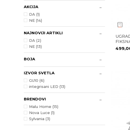
AKCIJA
DA (1)
NE (14)
NAJNOVIJI ARTIKLI
UGRAD
DA (2)
FIKSN
NE (13)
499,
BOJA
IZVOR SVETLA
GU10 (6)
integrisani LED (13)
BRENDOVI
Malu Home (15)
Nova Luce (1)
Sylvania (3)