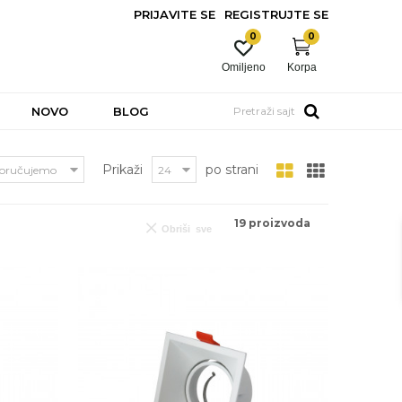
PRIJAVITE SE
REGISTRUJTE SE
0
0
Omiljeno
Korpa
NOVO
BLOG
Pretraži sajt
Prikaži
po strani
19
proizvoda
Obriši sve