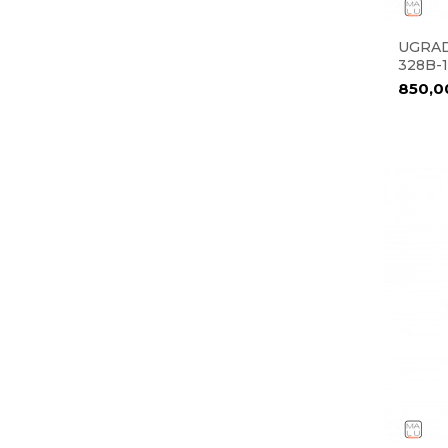
UGRAD
328B-
850,