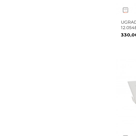
UGRAD
12.05
330,