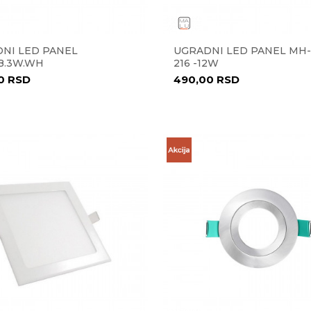
NI LED PANEL
UGRADNI LED PANEL MH-
4B.3W.WH
216 -12W
00
RSD
490,00
RSD