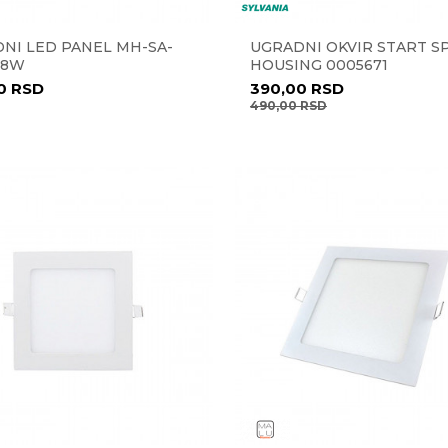
NI LED PANEL MH-SA-
UGRADNI OKVIR START S
18W
HOUSING 0005671
00
RSD
390,00
RSD
490,00
RSD