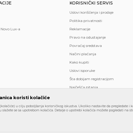
ACIJE
KORISNIČKI SERVIS
Uslovi korišćenja i prodaje
Politika privatnosti
 Novo Lux-a
Reklamacije
Pravo na odustajanje
Povraćaj sredstava
Načini plaćanja
Kako kupiti
Uslovi isporuke
Šta dobijam registracijom
Najčešća pitanja
nica koristi kolačiće
 (kolačiće) u cilju poboljšanja korisničkog iskustva. Ukoliko nastavite da pregledate i k
 slažete se sa upotrebom kolačića. Detalje o upotrebi kolačića možete pogledati na str