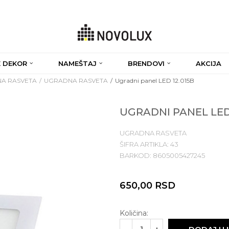
 DEKOR
NAMEŠTAJ
BRENDOVI
AKCIJA
A RASVETA
UGRADNA RASVETA
Ugradni panel LED 12.015B
UGRADNI PANEL LED 
UGRADNA RASVETA
ŠIFRA ARTIKLA:
43
BARKOD:
8605005427245
650,00
RSD
Količina: