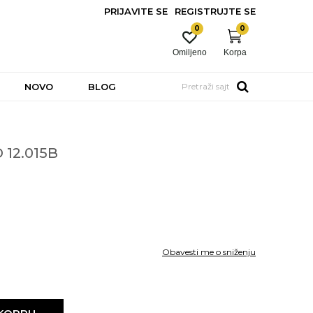
PRIJAVITE SE
REGISTRUJTE SE
0
0
Omiljeno
Korpa
NOVO
BLOG
Pretraži sajt
12.015B
Obavesti me o sniženju