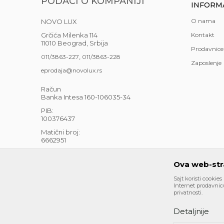
PODACI O KOMPANIJI
INFORM
O nama
NOVO LUX
Grčića Milenka 114
Kontakt
11010 Beograd, Srbija
Prodavnice
,
011/3863-227
011/3863-228
Zaposlenje
eprodaja@novolux.rs
Račun
Banka Intesa 160-106035-34
PIB:
100376437
Matični broj:
6662951
PEPDV 126331556
Ova web-stra
Sajt koristi cookies
Internet prodavnicu
privatnosti.
Detaljnije