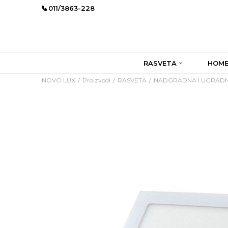
011/3863-228
RASVETA
HOME
NOVO LUX
Proizvodi
RASVETA
NADGRADNA I UGRADN