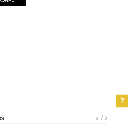
 KORPU
DI
Pomoć pri kupovini