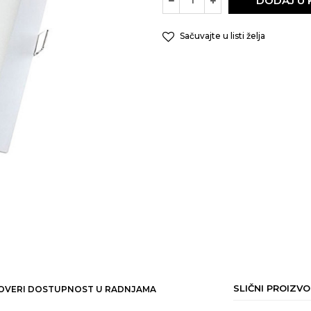
DODAJ U
Sačuvajte u listi želja
SLIČNI PROIZVO
OVERI DOSTUPNOST U RADNJAMA