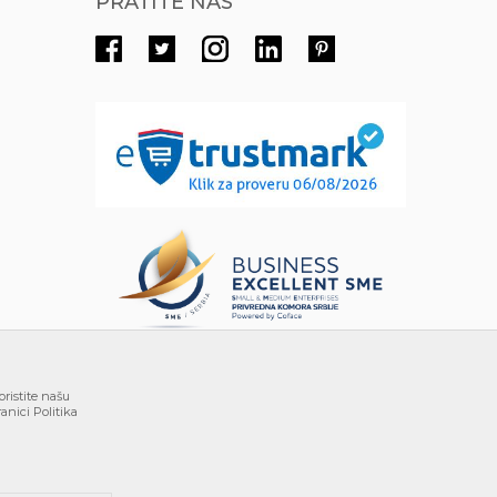
PRATITE NAS
oristite našu
anici Politika