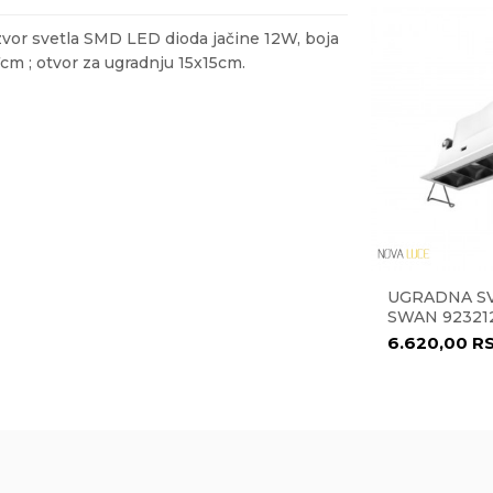
 Izvor svetla SMD LED dioda jačine 12W, boja
cm ; otvor za ugradnju 15x15cm.
ail
ASVETA
LED
JKA
UGRADNA SVETILJKA
UGRADNA SV
oo
SNA MUS-
ČETVRTASTA POKRETNA
SWAN 92321
MUS-031
549,00
RSD
6.620,00
R