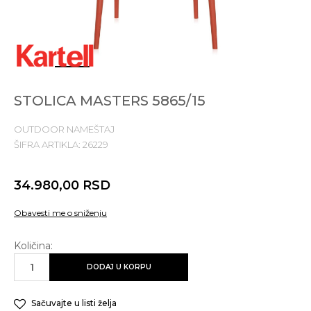
1
2
3
4
5
STOLICA MASTERS 5865/15
OUTDOOR NAMEŠTAJ
ŠIFRA ARTIKLA:
26229
34.980,00
RSD
Obavesti me o sniženju
Količina:
DODAJ U KORPU
Sačuvajte u listi želja