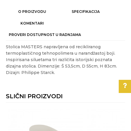
O PROIZVODU
SPECIFIKACIJA
KOMENTARI
PROVERI DOSTUPNOST U RADNJAMA
Stolica MASTERS napravljena od recikliranog
termoplastičnog tehnopolimera u narandžastoj boji.
Inspirisana siluetama tri različita istorijski poznata
dizajna stolica. Dimenzije: Š 53,5cm, D 55cm, H 83cm.
Dizajn: Philippe Starck.
Karakteristika
Vrednost
Ime/Nadimak
Kategorija
OUTDOOR NAMEŠTAJ
SLIČNI PROIZVODI
Težina
4.05 kg
Email
specifikacija
Pomoć pri kupovini
Akcija
NE
Za više informacija,
Boja
Narandžasta
pomoć i porudžbine
Poruka
011/3863-228