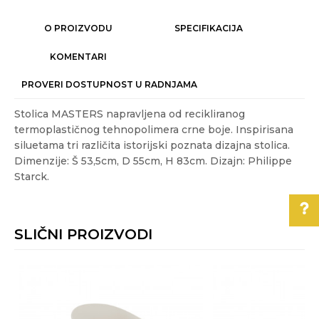
O PROIZVODU
SPECIFIKACIJA
KOMENTARI
PROVERI DOSTUPNOST U RADNJAMA
Stolica MASTERS napravljena od recikliranog
termoplastičnog tehnopolimera crne boje. Inspirisana
siluetama tri različita istorijski poznata dizajna stolica.
Dimenzije: Š 53,5cm, D 55cm, H 83cm. Dizajn: Philippe
Starck.
Karakteristika
Vrednost
Ime/Nadimak
Kategorija
OUTDOOR NAMEŠTAJ
SLIČNI PROIZVODI
Težina
4.05 kg
Email
specifikacija
Pomoć pri kupovini
Akcija
NE
Za više informacija,
Boja
Crna
pomoć i porudžbine
Poruka
011/3863-228