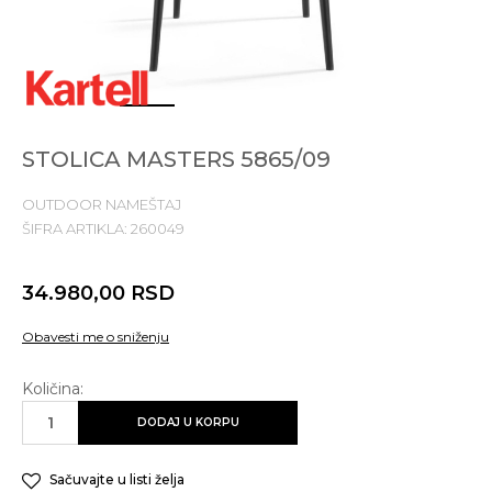
1
2
3
4
STOLICA MASTERS 5865/09
OUTDOOR NAMEŠTAJ
ŠIFRA ARTIKLA:
260049
34.980,00
RSD
Obavesti me o sniženju
Količina:
DODAJ U KORPU
Sačuvajte u listi želja