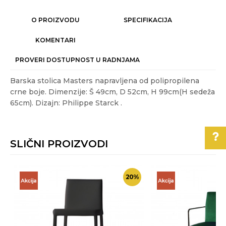
O PROIZVODU
SPECIFIKACIJA
KOMENTARI
PROVERI DOSTUPNOST U RADNJAMA
Barska stolica Masters napravljena od polipropilena
crne boje. Dimenzije: Š 49cm, D 52cm, H 99cm(H sedeža
65cm). Dizajn: Philippe Starck .
Karakteristika
Vrednost
Ime/Nadimak
Kategorija
STOLICE
SLIČNI PROIZVODI
Težina specifikacija
6 kg
Email
Akcija
NE
Pomoć pri kupovini
%
20
%
Boja
Crna
Poruka
Za više informacija,
Gift program
NE
pomoć i porudžbine
011/3863-228
Materijal
plastika