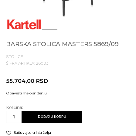
1
2
3
BARSKA STOLICA MASTERS 5869/09
STOLICE
ŠIFRA ARTIKLA:
26003
55.704,00
RSD
Obavesti me o sniženju
Količina:
DODAJ U KORPU
Sačuvajte u listi želja