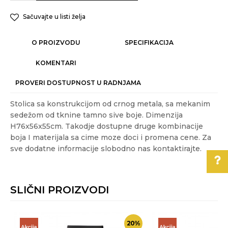
Sačuvajte u listi želja
O PROIZVODU
SPECIFIKACIJA
KOMENTARI
PROVERI DOSTUPNOST U RADNJAMA
Stolica sa konstrukcijom od crnog metala, sa mekanim
sedežom od tknine tamno sive boje. Dimenzija
H76x56x55cm. Takodje dostupne druge kombinacije
boja I materijala sa cime moze doci i promena cene. Za
sve dodatne informacije slobodno nas kontaktirajte.
Karakteristika
Vrednost
Ime/Nadimak
Kategorija
STOLICE
SLIČNI PROIZVODI
Težina specifikacija
7.9 kg
Pomoć pri kupovini
Email
Akcija
DA
Za više informacija,
20
%