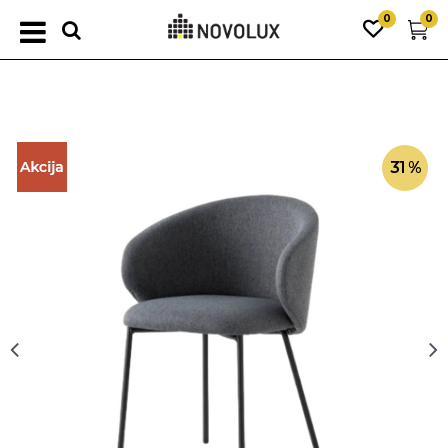
0
0
31
%