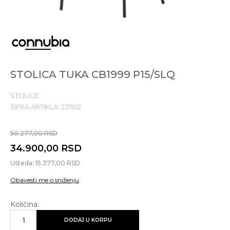
1
2
3
4
5
6
STOLICA TUKA CB1999 P15/SLQ
STOLICE
ŠIFRA ARTIKLA:
231102
50.277,00
RSD
34.900,00
RSD
Ušteda:
15.377,00
RSD
Obavesti me o sniženju
Količina:
DODAJ U KORPU