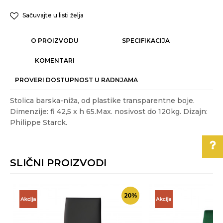
Sačuvajte u listi želja
O PROIZVODU
SPECIFIKACIJA
KOMENTARI
PROVERI DOSTUPNOST U RADNJAMA
Stolica barska-niža, od plastike transparentne boje.
Dimenzije: fi 42,5 x h 65.Max. nosivost do 120kg. Dizajn:
Philippe Starck.
Karakteristika
Vrednost
Ime/Nadimak
Kategorija
STOLICE
SLIČNI PROIZVODI
Težina
3.8 kg
Email
specifikacija
Pomoć pri kupovini
Akcija
NE
%
20
%
Za više informacija,
Boja
Transparentna
pomoć i porudžbine
Poruka
011/3863-228