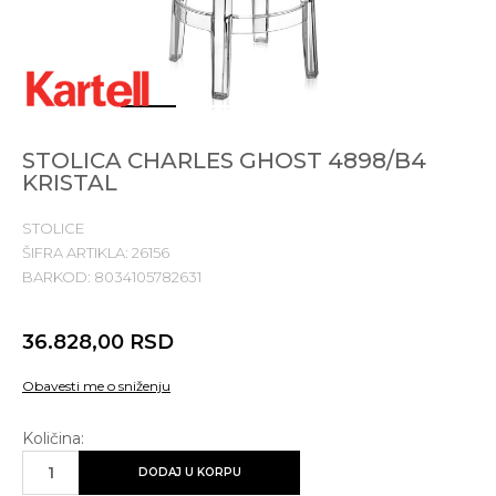
1
2
3
4
STOLICA CHARLES GHOST 4898/B4
KRISTAL
STOLICE
ŠIFRA ARTIKLA:
26156
BARKOD:
8034105782631
36.828,00
RSD
Obavesti me o sniženju
Količina:
DODAJ U KORPU