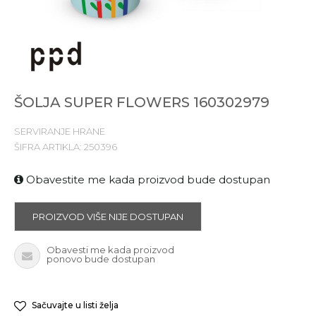
ŠOLJA SUPER FLOWERS 160302979
SERVIRANJE HRANE
ŠIFRA ARTIKLA:
250396
Obavestite me kada proizvod bude dostupan
PROIZVOD VIŠE NIJE DOSTUPAN
Obavesti me kada proizvod
ponovo bude dostupan
Sačuvajte u listi želja