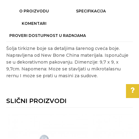
O PROIZVODU
SPECIFIKACIJA
KOMENTARI
PROVERI DOSTUPNOST U RADNJAMA
Šolja tirkizne boje sa detaljima šarenog cveća boje.
Napravljena od New Bone China materijala. Isporučuje
se u dekorativnom pakovanju. Dimenzije: 9,7 x 9, x
9,7cm. Napomena: Moze se stavljati u mikrotalasnu
rernu I moze se prati u masini za sudove.
Karakteristika
Vrednost
Ime/Nadimak
Kategorija
SERVIRANJE HRANE
SLIČNI PROIZVODI
Težina specifikacija
0.35 kg
Email
Pomoć pri kupovini
Akcija
NE
Boja
Plava
Za više informacija,
Poruka
pomoć i porudžbine
Gift program
DA
011/3863-228