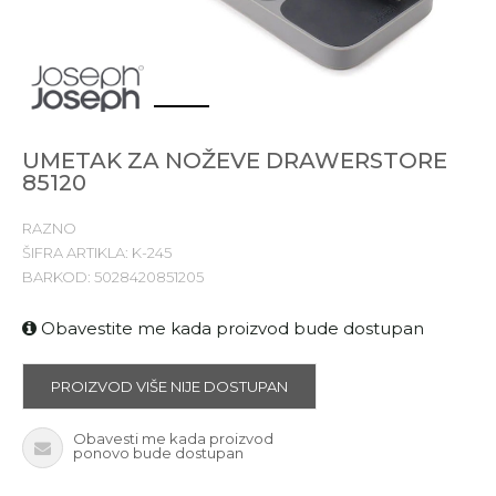
1
2
3
UMETAK ZA NOŽEVE DRAWERSTORE
85120
RAZNO
ŠIFRA ARTIKLA:
K-245
BARKOD:
5028420851205
Obavestite me kada proizvod bude dostupan
PROIZVOD VIŠE NIJE DOSTUPAN
Obavesti me kada proizvod
ponovo bude dostupan