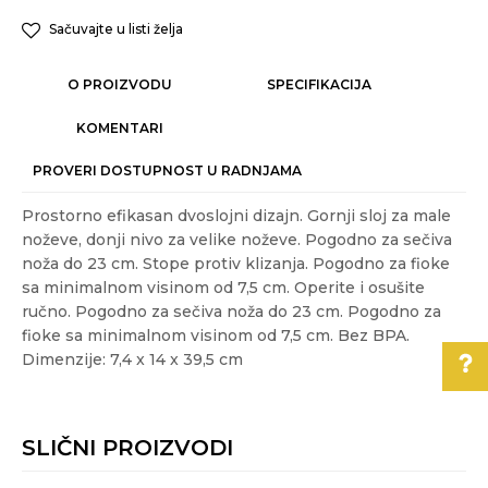
Sačuvajte u listi želja
O PROIZVODU
SPECIFIKACIJA
KOMENTARI
PROVERI DOSTUPNOST U RADNJAMA
Prostorno efikasan dvoslojni dizajn. Gornji sloj za male
noževe, donji nivo za velike noževe. Pogodno za sečiva
noža do 23 cm. Stope protiv klizanja. Pogodno za fioke
sa minimalnom visinom od 7,5 cm. Operite i osušite
ručno. Pogodno za sečiva noža do 23 cm. Pogodno za
fioke sa minimalnom visinom od 7,5 cm. Bez BPA.
Dimenzije: 7,4 x 14 x 39,5 cm
Karakteristika
Vrednost
Ime/Nadimak
Kategorija
RAZNO
Pomoć pri kupovini
SLIČNI PROIZVODI
Akcija
NE
Email