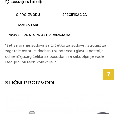
Sačuvajte u listi želja
O PROIZVODU
SPECIFIKACIJA
KOMENTARI
PROVERI DOSTUPNOST U RADNJAMA
"Set za pranje sudova sarži četku za sudove , strugač za
zagorele ostatke, dodatnu sunđerastu glavu i postolje
od nerđajućeg čelika sa posudom za sakupljanje vode.
Deo je SinkTech kolekcije. "
Karakteristika
Vrednost
Ime/Nadimak
Kategorija
RAZNO
SLIČNI PROIZVODI
Težina specifikacija
0.35 kg
Email
Pomoć pri kupovini
Akcija
NE
Boja
Crna
Za više informacija,
Poruka
pomoć i porudžbine
Gift program
NE
011/3863-228