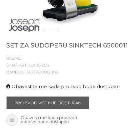
1
2
3
SET ZA SUDOPERU SINKTECH 6500011
RAZNO
ŠIFRA ARTIKLA:
K-656
BARKOD:
5028420012866
Obavestite me kada proizvod bude dostupan
PROIZVOD VIŠE NIJE DOSTUPAN
Obavesti me kada proizvod
ponovo bude dostupan