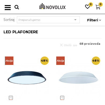
0
0
Sortiraj
Filteri
LED PLAFONJERE
68
proizvoda
Obriši sve
48
%
48
%