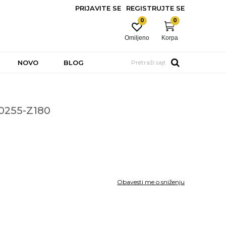
PRIJAVITE SE
REGISTRUJTE SE
0
0
Omiljeno
Korpa
NOVO
BLOG
Pretraži sajt
0255-Z180
Obavesti me o sniženju