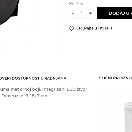
Količina:
DODAJ U
Sačuvajte u listi želja
SLIČNI PROIZVO
OVERI DOSTUPNOST U RADNJAMA
uma mat crnoj boji. Integrisani LED izvor
 Dimenzije: fi. 18x7 cm
30
%
ail