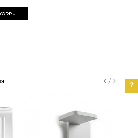
 KORPU
DI
Pomoć pri kupovini
Za više informacija,
pomoć i porudžbine
011/3863-228