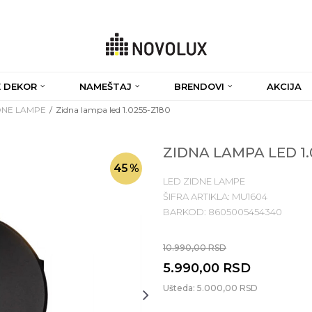
 DEKOR
NAMEŠTAJ
BRENDOVI
AKCIJA
DNE LAMPE
Zidna lampa led 1.0255-Z180
ZIDNA LAMPA LED 1.
45
%
LED ZIDNE LAMPE
ŠIFRA ARTIKLA:
MU1604
BARKOD:
8605005454340
10.990,00
RSD
5.990,00
RSD
Ušteda:
5.000,00
RSD