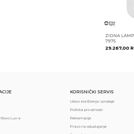
A LUMA
LED ZIDNA LAMPA ADEN
ZIDNA LAMP
9081800
7975
8.707,00
RSD
29.267,00
R
larija
,
kuhinja
,
spavaća soba
,
trpezarija
ACIJE
KORISNIČKI SERVIS
Uslovi korišćenja i prodaje
Politika privatnosti
 Novo Lux-a
Reklamacije
Pravo na odustajanje