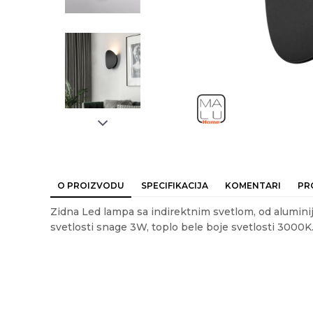
O PROIZVODU
SPECIFIKACIJA
KOMENTARI
PR
Zidna Led lampa sa indirektnim svetlom, od aluminij
svetlosti snage 3W, toplo bele boje svetlosti 3000K.
Ime/Nadimak
Em
Karakteristika
Vrednost
Kategorija
LED ZIDNE LAMPE
Akcija
DA
Poruka