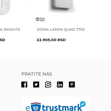
Radno vreme
Radnim danima od 9-16h
Pišite nam
A 2NIGHTS
ZIDNA LAMPA QUAD 7750
ZIDNA 
eprodaja@novolux.rs
SD
22.905,00
RSD
3.990,
PRATITE NAS