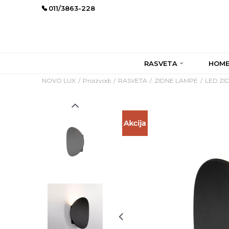
011/3863-228
RASVETA
HOME
NOVO LUX
Proizvodi
RASVETA
ZIDNE LAMPE
LED ZI