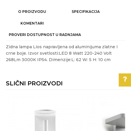
O PROIZVODU
SPECIFIKACIJA
KOMENTARI
PROVERI DOSTUPNOST U RADNJAMA
Zidna lampa Lios napravljena od aluminijuma zlatne I
crne boje. Izvor svetlosti:LED 8 Watt 220-240 Volt
268Lm 3000K IP54. Dimenzije:L: 62 W: 5 H: 10 cm
Karakteristika
Vrednost
Ime/Nadimak
Kategorija
LED ZIDNE LAMPE
SLIČNI PROIZVODI
Akcija
NE
Email
Boje:
crna, zlatna
Pomoć pri kupovini
Energetska
A++ - A
efikasnost
Poruka
Za više informacija,
pomoć i porudžbine
Gift program
NE
011/3863-228