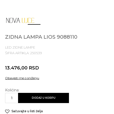
1
2
3
4
ZIDNA LAMPA LIOS 9088110
LED ZIDNE LAMPE
ŠIFRA ARTIKLA:
250539
13.476,00
RSD
Obavesti me o sniženju
Količina:
DODAJ U KORPU
Sačuvajte u listi želja