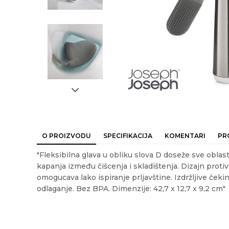
O PROIZVODU
SPECIFIKACIJA
KOMENTARI
PR
"Fleksibilna glava u obliku slova D doseže sve oblast
kapanja između čišcenja i skladištenja. Dizajn proti
omogucava lako ispiranje prljavštine. Izdržljive ček
odlaganje. Bez BPA. Dimenzije: 42,7 x 12,7 x 9,2 cm"
Ime/Nadimak
Em
Karakteristika
Vrednost
Kategorija
KUPATILSKA GAL