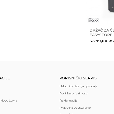
lik
,
plastika
A EASY
KORPA ZA VEŠ TOTA TRIO
DRŽAČ ZA Č
2
50021
EASYSTORE 
23.718,00
RSD
3.299,00
RS
ACIJE
KORISNIČKI SERVIS
Uslovi korišćenja i prodaje
Politika privatnosti
 Novo Lux-a
Reklamacije
Pravo na odustajanje