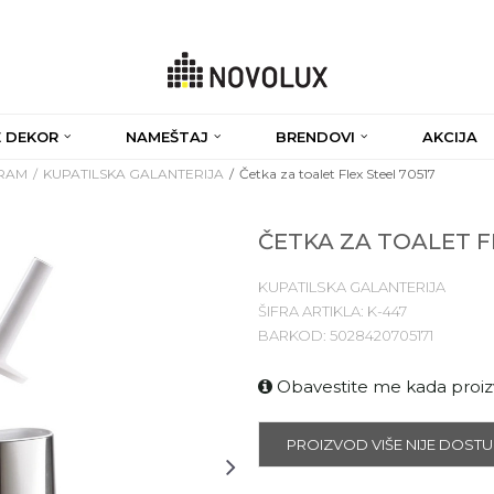
 DEKOR
NAMEŠTAJ
BRENDOVI
AKCIJA
GRAM
KUPATILSKA GALANTERIJA
Četka za toalet Flex Steel 70517
ČETKA ZA TOALET F
KUPATILSKA GALANTERIJA
ŠIFRA ARTIKLA:
K-447
BARKOD:
5028420705171
Obavestite me kada proi
PROIZVOD VIŠE NIJE DOST