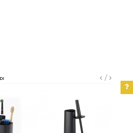
DI
Pomoć pri kupovini
Za više informacija,
pomoć i porudžbine