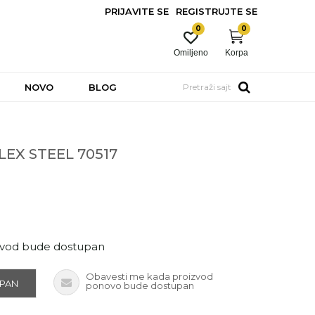
PRIJAVITE SE
REGISTRUJTE SE
0
0
Omiljeno
Korpa
NOVO
BLOG
Pretraži sajt
LEX STEEL 70517
zvod bude dostupan
Obavesti me kada proizvod
UPAN
ponovo bude dostupan