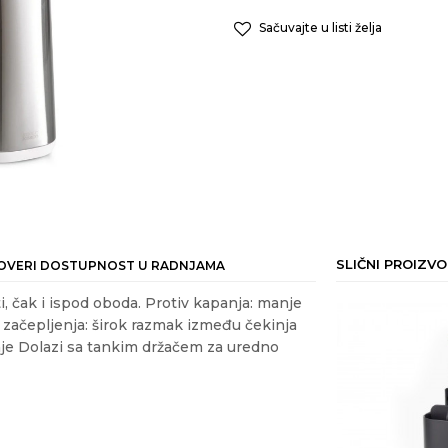
Sačuvajte u listi želja
SLIČNI PROIZVO
OVERI DOSTUPNOST U RADNJAMA
i, čak i ispod oboda. Protiv kapanja: manje
v začepljenja: širok razmak između čekinja
inje Dolazi sa tankim držačem za uredno
ail
ANTERIJA