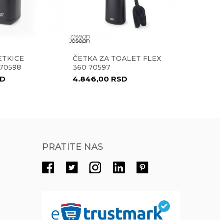
011/3863-228
Radno vreme
Radnim danima od 9-16h
ETKICE
ČETKA ZA TOALET FLEX
KORPA 
Pišite nam
70598
360 70597
eprodaja@novolux.rs
D
4.846,00
RSD
17.015
PRATITE NAS