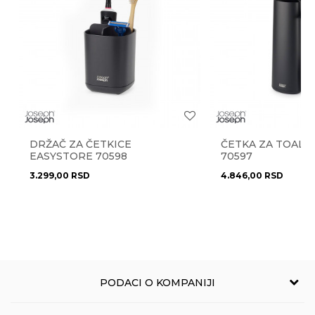
Najnoviji artikli
NE
Radno vreme
Radnim danima od 9-16h
Stil
moderan
Brendovi
Joseph Joseph
Pišite nam
Anti-spam zaštita - izračunajte koliko je 9 - 4 :
eprodaja@novolux.rs
DRŽAČ ZA ČETKICE
ČETKA ZA TOALET
POŠALJI
EASYSTORE 70598
70597
3.299,00
RSD
4.846,00
RSD
PODACI O KOMPANIJI