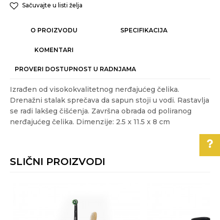
Sačuvajte u listi želja
O PROIZVODU
SPECIFIKACIJA
KOMENTARI
PROVERI DOSTUPNOST U RADNJAMA
Izrađen od visokokvalitetnog nerđajućeg čelika.
Drenažni stalak sprečava da sapun stoji u vodi. Rastavlja
se radi lakšeg čišćenja. Završna obrada od poliranog
nerđajućeg čelika. Dimenzije: 2.5 x 11.5 x 8 cm
Karakteristika
Vrednost
Ime/Nadimak
Kategorija
KUPATILSKA GALANTERIJA
SLIČNI PROIZVODI
Akcija
NE
Email
Pomoć pri kupovini
Boja
Srebrna
Gift program
NE
Za više informacija,
pomoć i porudžbine
Poruka
Materijal
nerđajući čelik
,
plastika
011/3863-228