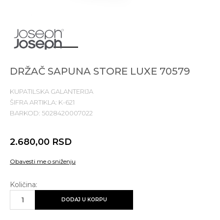
1
2
3
4
DRŽAČ SAPUNA STORE LUXE 70579
KUPATILSKA GALANTERIJA
ŠIFRA ARTIKLA:
K-621
BARKOD:
5028420007022
2.680,00
RSD
Obavesti me o sniženju
Količina:
DODAJ U KORPU