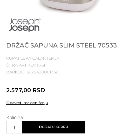
1
2
DRŽAČ SAPUNA SLIM STEEL 70533
KUPATILSKA GALANTERIJA
ŠIFRA ARTIKLA:
K-511
BARKOD:
5028420001952
2.577,00
RSD
Obavesti me o sniženju
Količina:
DODAJ U KORPU