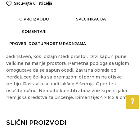
Sačuvajte u listi želja
O PROIZVODU
SPECIFIKACIJA
KOMENTARI
PROVERI DOSTUPNOST U RADNJAMA
Jedinstven, kosi dizajn štedi prostor. Drži sapun pune
veličine na manje prostora. Pametna podloga sa uglom
omogucava da se sapun ocedi. Završna obrada od
nerđajuceg čelika sa premazom otpornim na otiske
prstiju. Rastavlja se radi lakšeg čišcenja. Operite i
osušite ručno. Nemojte koristiti abrazivne krpe ili jaka
hemijska sredstva za čišcenje. Dimenzije: 4 x 8 x 9 cm
Karakteristika
Vrednost
Ime/Nadimak
Kategorija
KUPATILSKA GALANTERIJA
SLIČNI PROIZVODI
Pomoć pri kupovini
Akcija
NE
Email
Gift program
NE
Za više informacija,