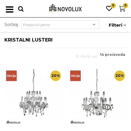
0
0
Sortiraj
Filteri
KRISTALNI LUSTERI
14
proizvoda
Obriši sve
20
%
20
%