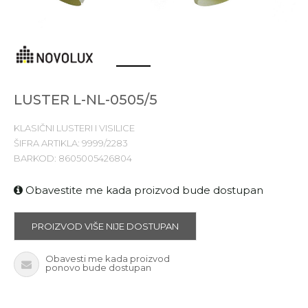
1
2
LUSTER L-NL-0505/5
KLASIČNI LUSTERI I VISILICE
ŠIFRA ARTIKLA:
9999/2283
BARKOD:
8605005426804
Obavestite me kada proizvod bude dostupan
PROIZVOD VIŠE NIJE DOSTUPAN
Obavesti me kada proizvod
ponovo bude dostupan