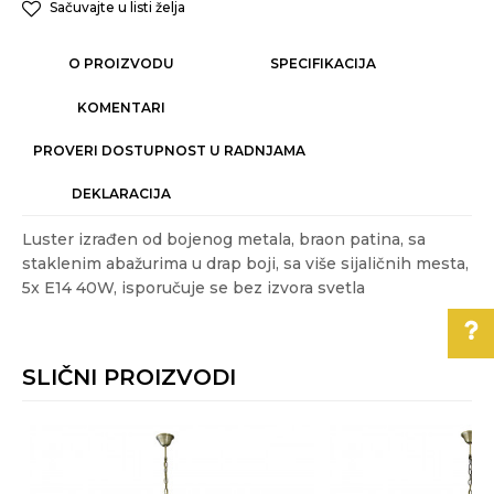
Sačuvajte u listi želja
O PROIZVODU
SPECIFIKACIJA
KOMENTARI
PROVERI DOSTUPNOST U RADNJAMA
DEKLARACIJA
Luster izrađen od bojenog metala, braon patina, sa
staklenim abažurima u drap boji, sa više sijaličnih mesta,
5x E14 40W, isporučuje se bez izvora svetla
Karakteristika
Vrednost
Ime/Nadimak
Kategorija
KLASIČNI LUSTERI I VISILICE
SLIČNI PROIZVODI
Akcija
NE
Email
Pomoć pri kupovini
Boja
Braon
%
Za više informacija,
Izvor svetla
E14 5x40W
pomoć i porudžbine
Poruka