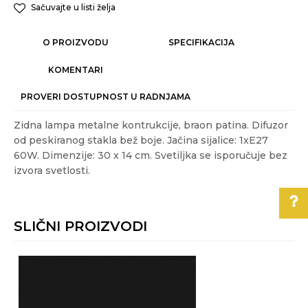
Sačuvajte u listi želja
O PROIZVODU
SPECIFIKACIJA
KOMENTARI
PROVERI DOSTUPNOST U RADNJAMA
Zidna lampa metalne kontrukcije, braon patina. Difuzor
od peskiranog stakla bež boje. Jačina sijalice: 1xE27
60W. Dimenzije: 30 x 14 cm. Svetiljka se isporučuje bez
izvora svetlosti.
Karakteristika
Vrednost
Ime/Nadimak
Kategorija
KLASIČNE ZIDNE LAMPE
SLIČNI PROIZVODI
Akcija
NE
Email
Pomoć pri kupovini
Boja
Braon
Gift program
NE
Za više informacija,
pomoć i porudžbine
Poruka
Izvor svetla
E27
011/3863-228