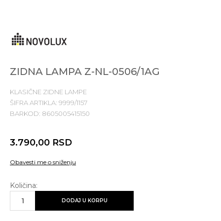
ZIDNA LAMPA Z-NL-0506/1AG
KLASIČNE ZIDNE LAMPE
ŠIFRA ARTIKLA:
9999/1157
BARKOD:
8605005415150
3.790,00
RSD
Obavesti me o sniženju
Količina:
DODAJ U KORPU