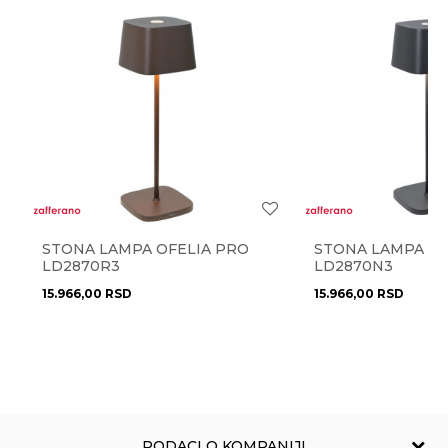
pomoć i porudžbine
Energetska
A++ - E
efikasnost
011/3863-228
Poruka
Gift program
NE
Radno vreme
Radnim danima od 9-16h
Izvor svetla
E27
Materijal
staklo
,
tkanina
Pišite nam
Najnoviji artikli
NE
eprodaja@novolux.rs
Anti-spam zaštita - izračunajte koliko je 4 + 1 :
dnevna soba
,
hodnik
,
spavaća soba
,
Prostorije
trpezarija
Stil
STONA LAMPA OFELIA PRO
moderan
STONA LAMPA OF
POŠALJI
LD2870R3
LD2870N3
Uvoznik
NOVO LUX doo
15.966,00
RSD
15.966,00
RSD
Zemlja porekla
Kina
Zemlja uvoza
Kina
Brendovi
Malu Home
PODACI O KOMPANIJI