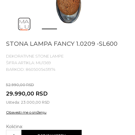
1
2
3
STONA LAMPA FANCY 1.0209 -SL600
DEKORATIVNE STONE LAMPE
ŠIFRA ARTIKLA:
MU1369
BARKOD:
8605005451974
52.990,00
RSD
29.990,00
RSD
Ušteda:
23.000,00
RSD
Obavesti me o sniženju
Količina: