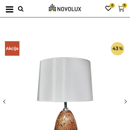
0
0
43
%