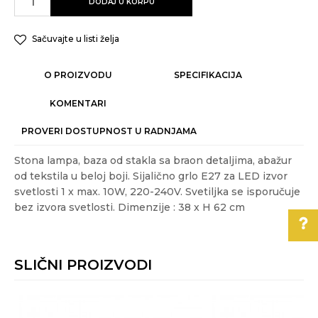
DODAJ U KORPU
Sačuvajte u listi želja
O PROIZVODU
SPECIFIKACIJA
KOMENTARI
PROVERI DOSTUPNOST U RADNJAMA
Stona lampa, baza od stakla sa braon detaljima, abažur
od tekstila u beloj boji. Sijalično grlo E27 za LED izvor
svetlosti 1 x max. 10W, 220-240V. Svetiljka se isporučuje
bez izvora svetlosti. Dimenzije : 38 x H 62 cm
Karakteristika
Vrednost
Ime/Nadimak
Kategorija
DEKORATIVNE STONE LAMPE
SLIČNI PROIZVODI
Akcija
DA
Pomoć pri kupovini
Email
Boja
Braon
Za više informacija,