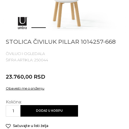
1
2
3
4
STOLICA ČIVILUK PILLAR 1014257-668
ČIVILUCI I OGLEDALA
ŠIFRA ARTIKLA:
250044
23.760,00
RSD
Obavesti me o sniženju
Količina:
DODAJ U KORPU
Sačuvajte u listi želja