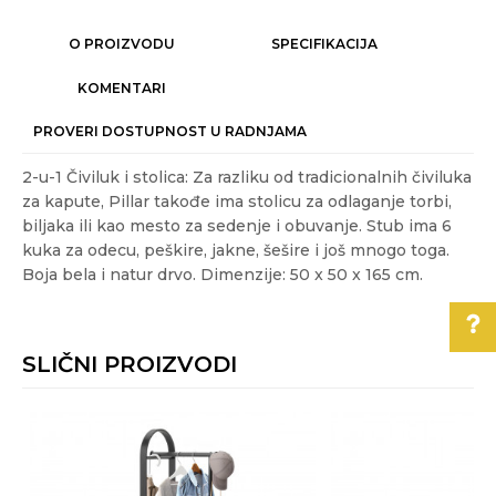
O PROIZVODU
SPECIFIKACIJA
KOMENTARI
PROVERI DOSTUPNOST U RADNJAMA
2-u-1 Čiviluk i stolica: Za razliku od tradicionalnih čiviluka
za kapute, Pillar takođe ima stolicu za odlaganje torbi,
biljaka ili kao mesto za sedenje i obuvanje. Stub ima 6
kuka za odecu, peškire, jakne, šešire i još mnogo toga.
Boja bela i natur drvo. Dimenzije: 50 x 50 x 165 cm.
Karakteristika
Vrednost
Ime/Nadimak
Kategorija
ČIVILUCI I OGLEDALA
SLIČNI PROIZVODI
Težina specifikacija
6.7 kg
Email
Pomoć pri kupovini
Akcija
NE
Boje:
bela, natur
Za više informacija,
pomoć i porudžbine
Poruka
Gift program
NE
011/3863-228