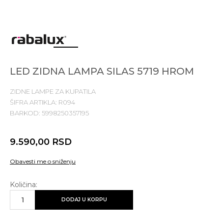
1
2
3
4
LED ZIDNA LAMPA SILAS 5719 HROM
ZIDNE LAMPE ZA KUPATILA
ŠIFRA ARTIKLA:
R094
BARKOD:
5998250357195
9.590,00
RSD
Obavesti me o sniženju
Količina:
DODAJ U KORPU