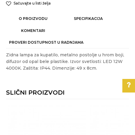
Sačuvajte u listi želja
O PROIZVODU
SPECIFIKACIJA
KOMENTARI
PROVERI DOSTUPNOST U RADNJAMA
Zidna lampa za kupatilo, metalno postolje u hrom boji,
difuzor od opal bele plastike. Izvor svetlosti: LED 12W
4000K. Zaštita: IP44. Dimenzije: 49 x 8cm.
Karakteristika
Vrednost
Ime/Nadimak
Kategorija
ZIDNE LAMPE ZA KUPATILA
SLIČNI PROIZVODI
Težina specifikacija
0.82 kg
Email
Akcija
NE
Pomoć pri kupovini
Boja
Hrom
Za više informacija,
Poruka
pomoć i porudžbine
Energetska
A++ - A
efikasnost
011/3863-228