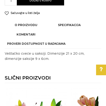
DODAJ U KORPU
Sačuvajte u listi želja
O PROIZVODU
SPECIFIKACIJA
KOMENTARI
PROVERI DOSTUPNOST U RADNJAMA
Veštačko cveće u saksiji. Dimenzije 21 x 20 cm,
dimenzije saksije 9 x 6cm.
Karakteristika
Vrednost
Ime/Nadimak
Kategorija
VEŠTAČKO CVEĆE
SLIČNI PROIZVODI
Akcija
DA
Email
Pomoć pri kupovini
Gift program
NE
%
Materijal
plastika
Za više informacija,
pomoć i porudžbine
Poruka
Najnoviji
011/3863-228