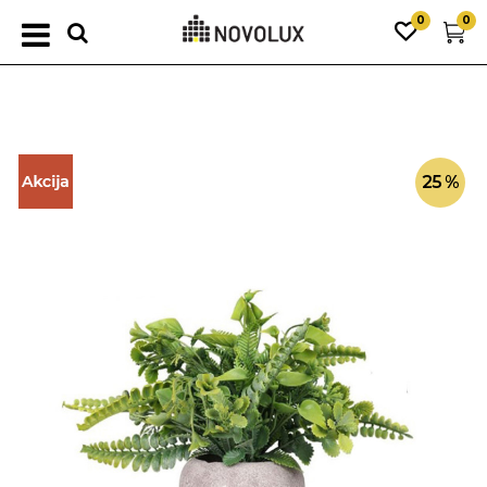
0
0
25
%