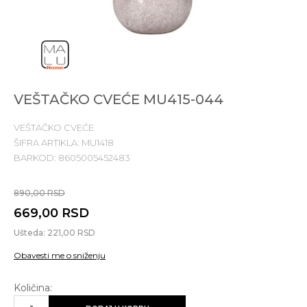
VEŠTAČKO CVEĆE MU415-044
VEŠTAČKO CVEĆE
ŠIFRA ARTIKLA:
MU1418
BARKOD:
8605005452483
890,00
RSD
669,00
RSD
Ušteda:
221,00
RSD
Obavesti me o sniženju
Količina: