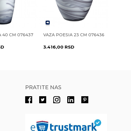
Radno vreme
Radnim danima od 9-16h
Pišite nam
 40 CM 076437
VAZA POESIA 23 CM 076436
VAZA V
eprodaja@novolux.rs
SD
3.416,00
RSD
7.313,
PRATITE NAS