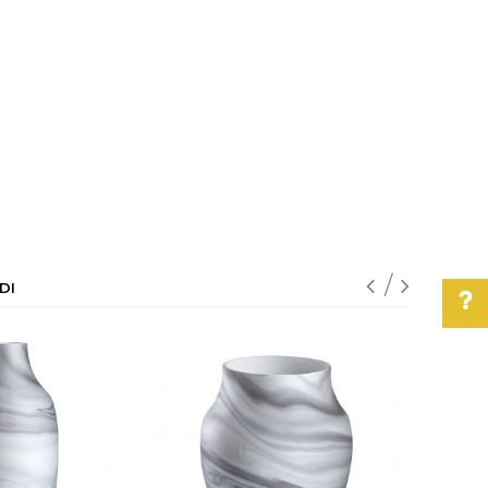
DI
Pomoć pri kupovini
Za više informacija,
pomoć i porudžbine
011/3863-228