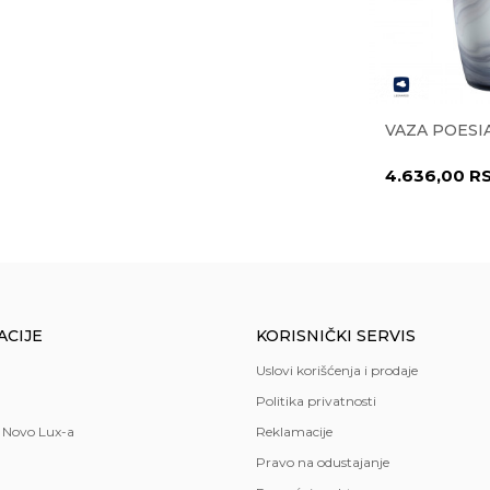
M 41171
OVALNA ČINIJA
VAZA POESIA
ALABASTRO 32 CM 31199
2.921,00
RSD
4.636,00
R
,
trpezarija
oo
ACIJE
KORISNIČKI SERVIS
n
Uslovi korišćenja i prodaje
Politika privatnosti
 Novo Lux-a
Reklamacije
Pravo na odustajanje