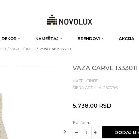
 DEKOR
NAMEŠTAJ
BRENDOVI
AKCIJA
KLI
VAZE I ČINIJE
Vaza Carve 1333011
VAZA CARVE 1333011
VAZE I ČINIJE
ŠIFRA ARTIKLA:
250796
5.738,00
RSD
Količina:
DODAJ U