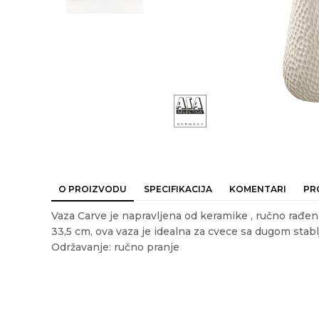
O PROIZVODU
SPECIFIKACIJA
KOMENTARI
PR
Vaza Carve je napravljena od keramike , ručno rađen
33,5 cm, ova vaza je idealna za cvece sa dugom stabl
Održavanje: ručno pranje
Ime/Nadimak
Em
Karakteristika
Vrednost
Kategorija
VAZE I ČINIJ
Akcija
NE