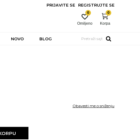
PRIJAVITE SE
REGISTRUJTE SE
0
0
Omiljeno
Korpa
NOVO
BLOG
Pretraži sajt
Obavesti me o sniženju
 KORPU