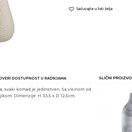
Sačuvajte u listi želja
SLIČNI PROIZVO
OVERI DOSTUPNOST U RADNJAMA
a, svaki komad je jedinstven. Sa visinom od
jikom. Dimenzije: H 33,5 x D 12,5cm.
ail
E