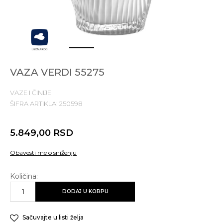
1
2
3
VAZA VERDI 55275
VAZE I ČINIJE
ŠIFRA ARTIKLA:
250598
5.849,00
RSD
Obavesti me o sniženju
Količina:
DODAJ U KORPU
Sačuvajte u listi želja