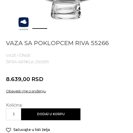
1
2
3
4
VAZA SA POKLOPCEM RIVA 55266
VAZE I ČINIJE
ŠIFRA ARTIKLA:
250595
8.639,00
RSD
Obavesti me o sniženju
Količina:
DODAJ U KORPU
Sačuvajte u listi želja