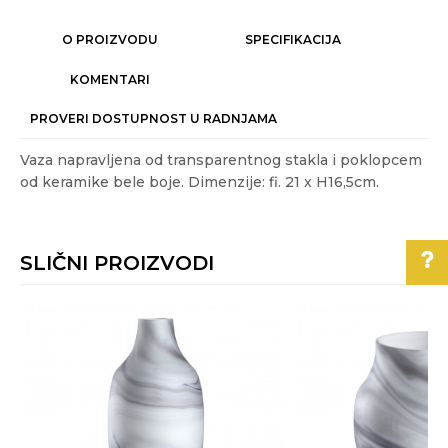
O PROIZVODU
SPECIFIKACIJA
KOMENTARI
PROVERI DOSTUPNOST U RADNJAMA
Vaza napravljena od transparentnog stakla i poklopcem
od keramike bele boje. Dimenzije: fi. 21 x H16,5cm.
Karakteristika
Vrednost
Ime/Nadimak
Kategorija
VAZE I ČINIJE
SLIČNI PROIZVODI
Težina specifikacija
1.43 kg
Email
Akcija
NE
Pomoć pri kupovini
Boje:
bela, transparentna
Poruka
Gift program
NE
Za više informacija,
pomoć i porudžbine
Materijal
keramika
,
staklo
011/3863-228
Najnoviji artikli
DA