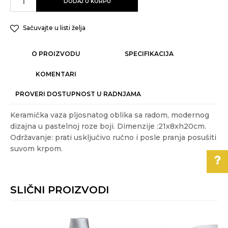
DODAJ U KORPU
Sačuvajte u listi želja
O PROIZVODU
SPECIFIKACIJA
KOMENTARI
PROVERI DOSTUPNOST U RADNJAMA
Keramička vaza pljosnatog oblika sa radom, modernog
dizajna u pastelnoj roze boji. Dimenzije :21x8xh20cm.
Održavanje: prati usključivo ručno i posle pranja posušiti
suvom krpom.
Karakteristika
Vrednost
Ime/Nadimak
Kategorija
VAZE I ČINIJE
SLIČNI PROIZVODI
Akcija
DA
Pomoć pri kupovini
Email
Boja
Roze
Za više informacija,