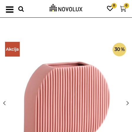
0
0
30
%