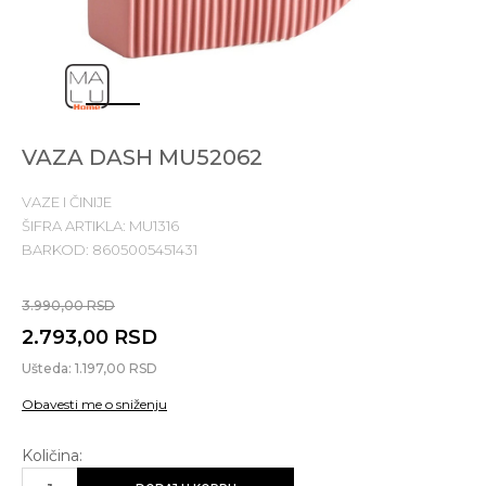
1
2
3
4
5
VAZA DASH MU52062
VAZE I ČINIJE
ŠIFRA ARTIKLA:
MU1316
BARKOD:
8605005451431
3.990,00
RSD
2.793,00
RSD
Ušteda:
1.197,00
RSD
Obavesti me o sniženju
Količina: