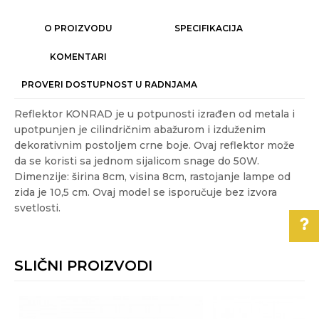
O PROIZVODU
SPECIFIKACIJA
KOMENTARI
PROVERI DOSTUPNOST U RADNJAMA
Reflektor KONRAD je u potpunosti izrađen od metala i
upotpunjen je cilindričnim abažurom i izduženim
dekorativnim postoljem crne boje. Ovaj reflektor može
da se koristi sa jednom sijalicom snage do 50W.
Dimenzije: širina 8cm, visina 8cm, rastojanje lampe od
zida je 10,5 cm. Ovaj model se isporučuje bez izvora
svetlosti.
Karakteristika
Vrednost
Ime/Nadimak
Kategorija
SPOT LAMPE
SLIČNI PROIZVODI
Težina
Pomoć pri kupovini
0.2 kg
Email
specifikacija
Za više informacija,
Akcija
NE