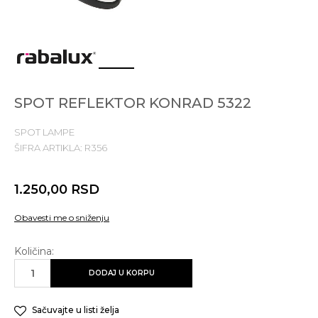
1
2
3
SPOT REFLEKTOR KONRAD 5322
SPOT LAMPE
ŠIFRA ARTIKLA:
R356
1.250,00
RSD
Obavesti me o sniženju
Količina:
DODAJ U KORPU
Sačuvajte u listi želja