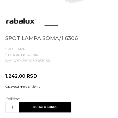
1
2
SPOT LAMPA SOMA/1 6306
SPOT LAMPE
ŠIFRA ARTIKLA:
R114
BARKOD:
5998250363066
1.242,00
RSD
Obavesti me o sniženju
Količina:
DODAJ U KORPU