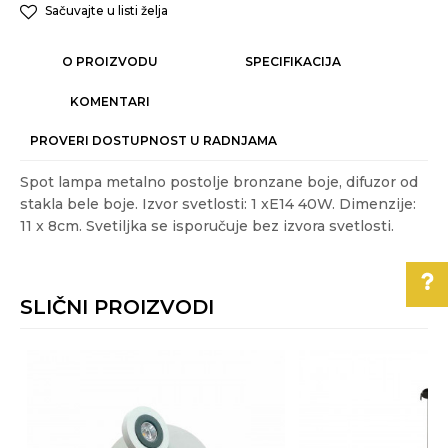
Sačuvajte u listi želja
O PROIZVODU
SPECIFIKACIJA
KOMENTARI
PROVERI DOSTUPNOST U RADNJAMA
Spot lampa metalno postolje bronzane boje, difuzor od
stakla bele boje. Izvor svetlosti: 1 xE14 40W. Dimenzije:
11 x 8cm. Svetiljka se isporučuje bez izvora svetlosti.
Karakteristika
Vrednost
Ime/Nadimak
Kategorija
SPOT LAMPE
SLIČNI PROIZVODI
Akcija
NE
Email
Boje:
bronza
Pomoć pri kupovini
Energetska
A++ - E
Za više informacija,
efikasnost
Poruka
pomoć i porudžbine
Gift program
NE
011/3863-228