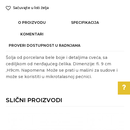
Sačuvajte u listi želja
O PROIZVODU
SPECIFIKACIJA
KOMENTARI
PROVERI DOSTUPNOST U RADNJAMA
Šolja od porcelana bele boje i detaljima cveća, sa
cediljkom od nerđajućeg čelika. Dimenzije: fi. 9 cm
,H9cm. Napomena: Može se prati u mašini za sudove i
može se koristiti u mikrotalasnoj pećnici.
Karakteristika
Vrednost
Ime/Nadimak
Kategorija
SERVIRANJE HRANE
SLIČNI PROIZVODI
Težina specifikacija
0.52 kg
Email
Pomoć pri kupovini
Akcija
NE
Za više informacija,
Boja
Bela
pomoć i porudžbine
Poruka