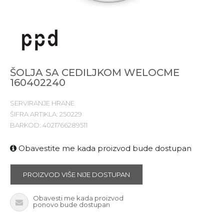
ŠOLJA SA CEDILJKOM WELOCME
160402240
SERVIRANJE HRANE
ŠIFRA ARTIKLA:
250229
BARKOD:
4021766289511
Obavestite me kada proizvod bude dostupan
PROIZVOD VIŠE NIJE DOSTUPAN
Obavesti me kada proizvod
ponovo bude dostupan