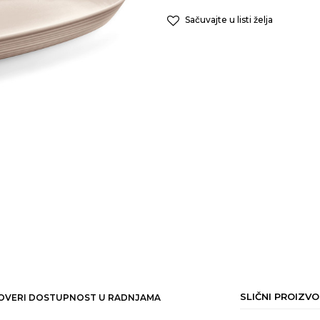
Sačuvajte u listi želja
SLIČNI PROIZVO
OVERI DOSTUPNOST U RADNJAMA