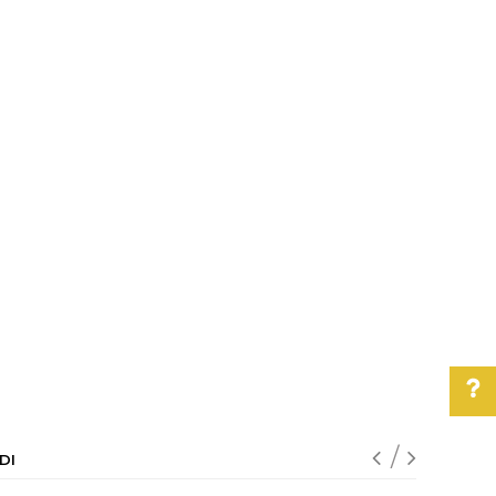
DI
Pomoć pri kupovini