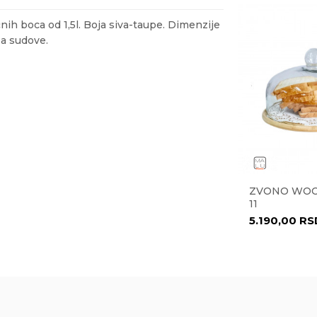
nih boca od 1,5l. Boja siva-taupe. Dimenzije
za sudove.
ail
nost
IRANJE HRANE
kg
irana plastika
ML 36534
ČINIJA ROMA 29 CM 27925
ZVONO WOO
ran
11
8.638,00
RSD
5.190,00
RS
 LUX doo
ni