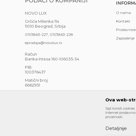
PODACI O KOMPANIJI
INFORM
O nama
NOVO LUX
Grčića Milenka 114
Kontakt
11010 Beograd, Srbija
Prodavnice
,
011/3863-227
011/3863-228
Zaposlenje
eprodaja@novolux.rs
Račun
Banka Intesa 160-106035-34
PIB:
100376437
Matični broj:
6662951
PEPDV 126331556
Ova web-stra
Sajt koristi cookies
Internet prodavnicu
privatnosti.
Detaljnije