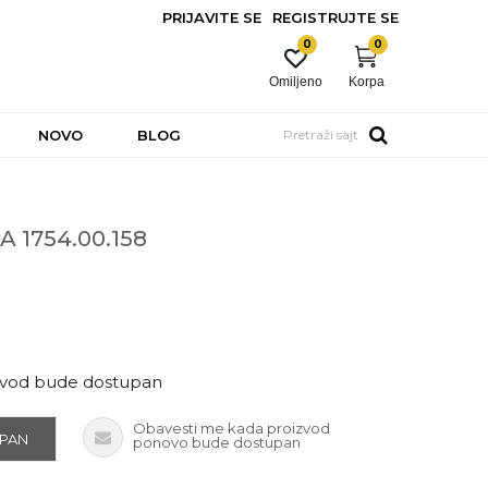
PRIJAVITE SE
REGISTRUJTE SE
0
0
Omiljeno
Korpa
NOVO
BLOG
Pretraži sajt
 1754.00.158
zvod bude dostupan
Obavesti me kada proizvod
UPAN
ponovo bude dostupan