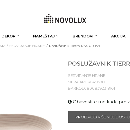
 DEKOR
NAMEŠTAJ
BRENDOVI
AKCIJA
RAM
SERVIRANJE HRANE
Poslužavnik Tierra 1754.00.158
POSLUŽAVNIK TIERRA
SERVIRANJE HRANE
ŠIFRA ARTIKLA:
1598
BARKOD:
8008392318101
Obavestite me kada proi
PROIZVOD VIŠE NIJE DOST