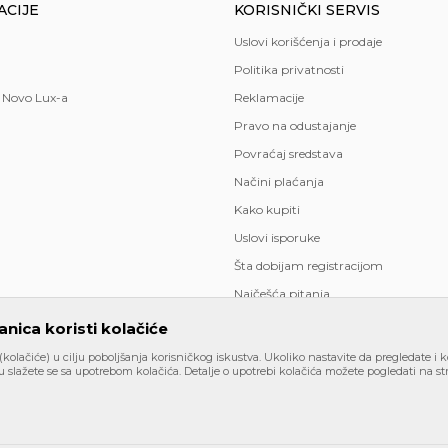
ACIJE
KORISNIČKI SERVIS
Uslovi korišćenja i prodaje
Politika privatnosti
 Novo Lux-a
Reklamacije
Pravo na odustajanje
Povraćaj sredstava
Načini plaćanja
Kako kupiti
Uslovi isporuke
Šta dobijam registracijom
Najčešća pitanja
nica koristi kolačiće
 (kolačiće) u cilju poboljšanja korisničkog iskustva. Ukoliko nastavite da pregledate i k
 slažete se sa upotrebom kolačića. Detalje o upotrebi kolačića možete pogledati na str