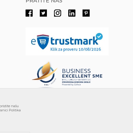
PRATITE NAS
oristite našu
anici Politika