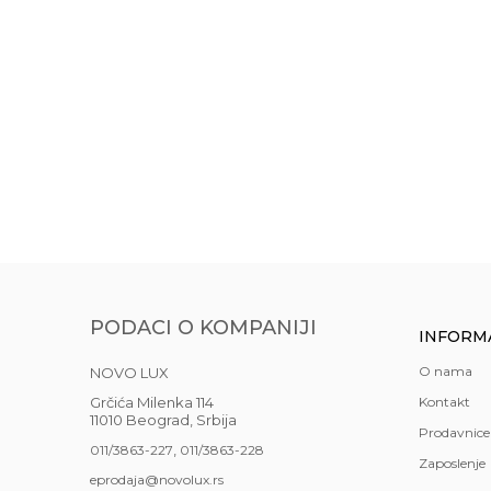
Boja
Siva
Gift program
NE
Materijal
staklo
Najnoviji artikli
NE
ČAŠA SPIRITI 80 
Anti-spam zaštita - izračunajte koliko je 4 + 1 :
Stil
moderan
725,00
RSD
Uvoznik
NOVO LUX
POŠALJI
Zemlja porekla
Nemačka
Zemlja uvoza
Srbija
Brendovi
Asa Select
PODACI O KOMPANIJI
INFORM
O nama
NOVO LUX
Grčića Milenka 114
Kontakt
11010 Beograd, Srbija
Prodavnice
,
011/3863-227
011/3863-228
Zaposlenje
eprodaja@novolux.rs