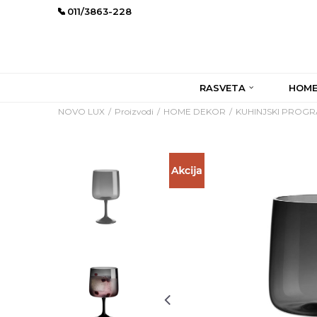
011/3863-228
RASVETA
HOME
NOVO LUX
Proizvodi
HOME DEKOR
KUHINJSKI PROG