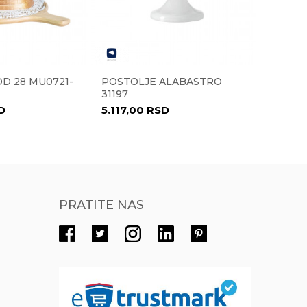
Radno vreme
Radnim danima od 9-16h
Pišite nam
D 28 MU0721-
POSTOLJE ALABASTRO
ČAŠA Z
eprodaja@novolux.rs
31197
120 ML
D
5.117,00
RSD
1.017,
PRATITE NAS