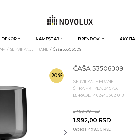
 DEKOR
NAMEŠTAJ
BRENDOVI
AKCIJA
RAM
SERVIRANJE HRANE
Čaša 53506009
ČAŠA 53506009
20
%
SERVIRANJE HRANE
ŠIFRA ARTIKLA:
240756
BARKOD:
4024433021018
2.490,00
RSD
1.992,00
RSD
Ušteda:
498,00
RSD