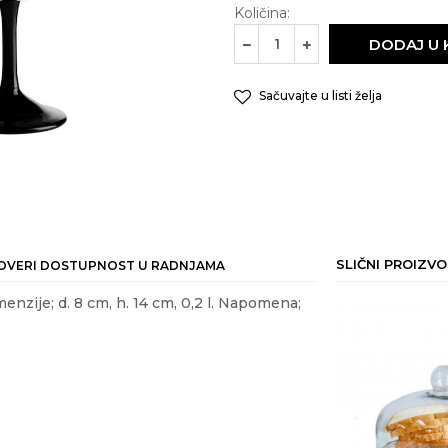
Količina:
DODAJ U
Sačuvajte u listi želja
SLIČNI PROIZVO
OVERI DOSTUPNOST U RADNJAMA
enzije; d. 8 cm, h. 14 cm, 0,2 l. Napomena;
ail
JE HRANE