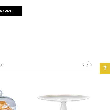
 KORPU
DI
Pomoć pri kupovini
Za više informacija,
pomoć i porudžbine
011/3863-228