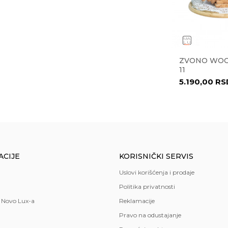
ML 36534
ČINIJA ROMA 29 CM 27925
ZVONO WOO
11
8.638,00
RSD
5.190,00
RS
 doo
ion
ACIJE
KORISNIČKI SERVIS
Uslovi korišćenja i prodaje
Politika privatnosti
 Novo Lux-a
Reklamacije
Pravo na odustajanje