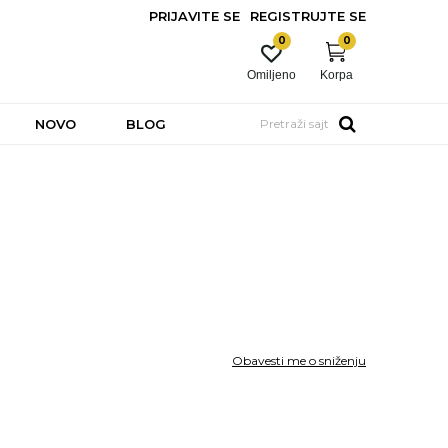
PRIJAVITE SE
REGISTRUJTE SE
0
0
Omiljeno
Korpa
NOVO
BLOG
Pretraži sajt
Obavesti me o sniženju