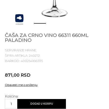
1
2
3
ČAŠA ZA CRNO VINO 66311 660ML
PALADINO
SERVIRANJE HRANE
ŠIFRA ARTIKLA:
240272
BARKOD:
4002541663115
871,00
RSD
Obavesti me o sniženju
Količina:
DODAJ U KORPU