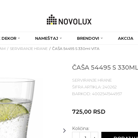
 DEKOR
NAMEŠTAJ
BRENDOVI
AKCIJA
RAM
SERVIRANJE HRANE
ČAŠA 54495 S 330ml VITA
ČAŠA 54495 S 330ML
SERVIRANJE HRANE
ŠIFRA ARTIKLA:
240262
BARKOD:
4002541544957
725,00
RSD
Količina: