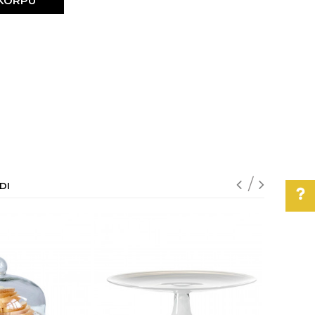
 KORPU
DI
Pomoć pri kupovini
Za više informacija,
pomoć i porudžbine
011/3863-228