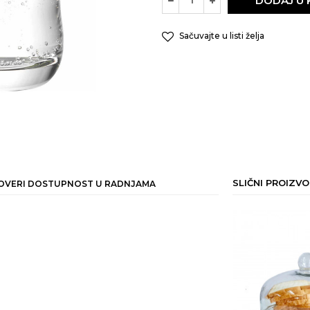
DODAJ U
Sačuvajte u listi želja
SLIČNI PROIZVO
OVERI DOSTUPNOST U RADNJAMA
ail
nost
IRANJE HRANE
kg