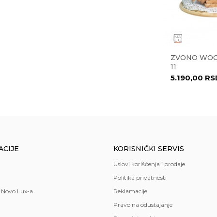
sparentna
o
ML 36534
ČINIJA ROMA 29 CM 27925
ZVONO WOO
11
ran
8.638,00
RSD
5.190,00
RS
 LUX doo
čka
ardo
ACIJE
KORISNIČKI SERVIS
Uslovi korišćenja i prodaje
Politika privatnosti
 Novo Lux-a
Reklamacije
Pravo na odustajanje