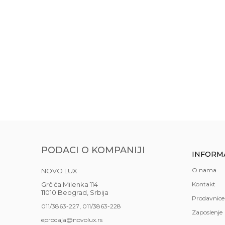
Boja
Tran
Gift program
NE
Materijal
stakl
Anti-spam zaštita - izračunajte koliko je 9 - 4 :
Najnoviji artikli
ČAŠA SPIRITI 80 
NE
Stil
mode
725,00
RSD
POŠALJI
Uvoznik
NOVO
Zemlja uvoza
Nema
Brendovi
Leon
PODACI O KOMPANIJI
INFORM
O nama
NOVO LUX
Grčića Milenka 114
Kontakt
11010 Beograd, Srbija
Prodavnice
,
011/3863-227
011/3863-228
Zaposlenje
eprodaja@novolux.rs