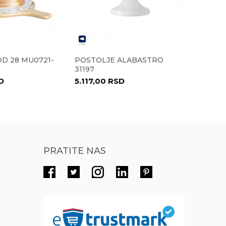
Radno vreme
Radnim danima od 9-16h
Pišite nam
D 28 MU0721-
POSTOLJE ALABASTRO
ČAŠA Z
eprodaja@novolux.rs
31197
120 ML
D
5.117,00
RSD
1.017,
PRATITE NAS