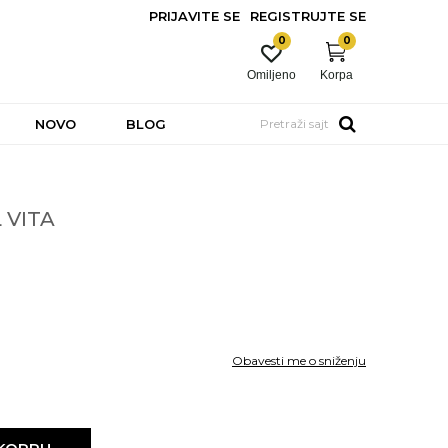
PRIJAVITE SE
REGISTRUJTE SE
0
0
Omiljeno
Korpa
NOVO
BLOG
Pretraži sajt
 VITA
Obavesti me o sniženju